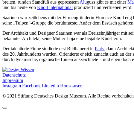
breiten, runden Standfuß aus gepresstem
Alu
guss gibt es mit einer
Ma
und bis heute von
Knoll International
produziert und vertrieben wird.
Saarinen war zeitlebens mit der Firmengründerin Florence Knoll eng b
seine „Tulpen“-Gruppe die berühmteste. Außer dem Esstisch gehören 
Der Architekt und Designer Saarinen war als Dreizehnjähriger mit se
bekannter Architekt, seine Mutter Loja eine begabte Künstlerin.
Der talentierte Finne studierte erst Bildhauerei in
Paris
, dann Architekt
des 20. Jahrhunderts wurden. Orientierte er sich zunächt auch an de
durch dynamische, organische Linien auszeichnete – und eben doch e
Datenschutz
Impressum
Instagram
Facebook
Linkedin
House-user
©
2021 Stiftung Deutsches Design Museum. Alle Rechte vorbehalten