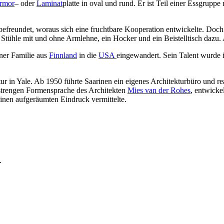
rmor
– oder
Laminat
platte in oval und rund. Er ist Teil einer Essgrupp
efreundet, woraus sich eine fruchtbare Kooperation entwickelte. Doch un
Stühle mit und ohne Armlehne, ein Hocker und ein Beistelltisch dazu
iner Familie aus
Finnland
in die
USA
eingewandert. Sein Talent wurde i
ur in Yale. Ab 1950 führte Saarinen ein eigenes Architekturbüro und rea
r strengen Formensprache des Architekten
Mies van der Rohes
, entwicke
inen aufgeräumten Eindruck vermittelte.
.