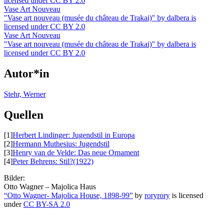
licensed under CC BY 2.0
Vase Art Nouveau
"Vase art nouveau (musée du château de Trakai)" by dalbera is
licensed under CC BY 2.0
Vase Art Nouveau
"Vase art nouveau (musée du château de Trakai)" by dalbera is
licensed under CC BY 2.0
Autor*in
Stehr, Werner
Quellen
[1]
Herbert Lindinger: Jugendstil in Europa
[2]
Hermann Muthesius: Jugendstil
[3]
Henry van de Velde: Das neue Ornament
[4]
Peter Behrens: Stil?(1922)
Bilder:
Otto Wagner – Majolica Haus
“Otto Wagner- Majolica House, 1898-99”
by
roryrory
is licensed
under
CC BY-SA 2.0