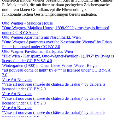
Österreich mit der Wiener Sezession oder in Schottland mit Charles
R. Mackintosh), die mit ihrer markant gezügelten Zeichensprache
und ihrem klaren Grundkonzept die Hinwendung zu
funktionalistischen Gestaltungslösungen bereits andeuten.
Otto Wagner - Majolica House
"Otto Wagner- Majolica House, 1898-99" by roryrory is licensed
under CC BY-SA 2.0
Otto Wagner Apartments am Naschmarkt, Wien
"Otto Wagner Apartments over the Naschmarkt: Vienna" by Ethan
Prater is licensed under CC BY 2.0
Otto-Wagner-Pavillon am Karlsplatz, Wien
"File:Wien - Karlsplatz, Otto-Wagner-Pavillon (1).JPG" by Bwag is
licensed under CC BY-SA 4.0
Wintergarten (1900) in Onze-Lieve-Vrouw-Waver, Belgien.
"art nouveau dome of light" by e³°°° is licensed under CC BY-SA
2.0
Vase Art Nouveau
"Vase art nouveau (musée du château de Trakai)" by dalbera is
licensed under CC BY 2.0
Vase Art Nouveau
"Vase art nouveau (musée du château de Trakai)" by dalbera is
licensed under CC BY 2.0
Vase Art Nouveau
"Vase art nouveau (musée du château de Trakai)" by dalbera is