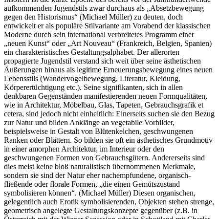
aufkommenden Jugendstils zwar durchaus als „Absetzbewegung
gegen den Historismus“ (Michael Müller) zu deuten, doch
entwickelt er als populäre Stilvariante am Vorabend der klassischen
Moderne durch sein international verbreitetes Programm einer
„neuen Kunst“ oder „Art Nouveau“ (Frankreich, Belgien, Spanien)
ein charakteristisches Gestaltungsalphabet. Der allerorten
propagierte Jugendstil verstand sich weit über seine ästhetischen
Äußerungen hinaus als legitime Erneuerungsbewegung eines neuen
Lebensstils (Wandervogelbewegung, Literatur, Kleidung,
Körperertüchtigung etc.). Seine signifikanten, sich in allen
denkbaren Gegenständen manifestierenden neuen Formqualitäten,
wie in Architektur, Möbelbau, Glas, Tapeten, Gebrauchsgrafik et
cetera, sind jedoch nicht einheitlich: Einerseits suchen sie den Bezug
zur Natur und bilden Anklänge an vegetabile Vorbilder,
beispielsweise in Gestalt von Blütenkelchen, geschwungenen
Ranken oder Blättern. So bilden sie oft ein ästhetisches Grundmotiv
in einer amorphen Architektur, im Interieur oder den
geschwungenen Formen von Gebrauchsgütern. Andererseits sind
dies meist keine bloß naturalistisch übernommenen Merkmale,
sondern sie sind der Natur eher nachempfundene, organisch-
fließende oder florale Formen, „die einen Gemütszustand
symbolisieren können“. (Michael Müller) Diesen organischen,
gelegentlich auch Erotik symbolisierenden, Objekten stehen strenge,
geometrisch angelegte Gestaltungskonzepte gegenüber (z.B. in