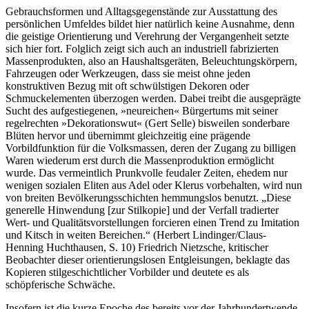
Gebrauchsformen und Alltagsgegenstände zur Ausstattung des
persönlichen Umfeldes bildet hier natürlich keine Ausnahme, denn
die geistige Orientierung und Verehrung der Vergangenheit setzte
sich hier fort. Folglich zeigt sich auch an industriell fabrizierten
Massenprodukten, also an Haushaltsgeräten, Beleuchtungskörpern,
Fahrzeugen oder Werkzeugen, dass sie meist ohne jeden
konstruktiven Bezug mit oft schwülstigen Dekoren oder
Schmuckelementen überzogen werden. Dabei treibt die ausgeprägte
Sucht des aufgestiegenen, »neureichen« Bürgertums mit seiner
regelrechten »Dekorationswut« (Gert Selle) bisweilen sonderbare
Blüten hervor und übernimmt gleichzeitig eine prägende
Vorbildfunktion für die Volksmassen, deren der Zugang zu billigen
Waren wiederum erst durch die Massenproduktion ermöglicht
wurde. Das vermeintlich Prunkvolle feudaler Zeiten, ehedem nur
wenigen sozialen Eliten aus Adel oder Klerus vorbehalten, wird nun
von breiten Bevölkerungsschichten hemmungslos benutzt. „Diese
generelle Hinwendung [zur Stilkopie] und der Verfall tradierter
Wert- und Qualitätsvorstellungen forcieren einen Trend zu Imitation
und Kitsch in weiten Bereichen.“ (Herbert Lindinger/Claus-
Henning Huchthausen, S. 10) Friedrich Nietzsche, kritischer
Beobachter dieser orientierungslosen Entgleisungen, beklagte das
Kopieren stilgeschichtlicher Vorbilder und deutete es als
schöpferische Schwäche.
Insofern ist die kurze Epoche des bereits vor der Jahrhundertwende