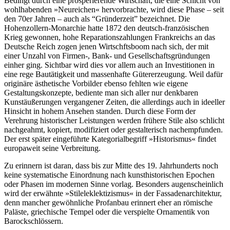
Bedingt durch eine prosperierende Wirtschaft, die eine Schicht von
wohlhabenden »Neureichen« hervorbrachte, wird diese Phase – seit
den 70er Jahren – auch als “Gründerzeit” bezeichnet. Die
Hohenzollern-Monarchie hatte 1872 den deutsch-französischen
Krieg gewonnen, hohe Reparationszahlungen Frankreichs an das
Deutsche Reich zogen jenen Wirtschftsboom nach sich, der mit
einer Unzahl von Firmen-, Bank- und Gesellschaftsgründungen
einher ging. Sichtbar wird dies vor allem auch an Investitionen in
eine rege Bautätigkeit und massenhafte Gütererzeugung. Weil dafür
originäre ästhetische Vorbilder ebenso fehlten wie eigene
Gestaltungskonzepte, bediente man sich aller nur denkbaren
Kunstäußerungen vergangener Zeiten, die allerdings auch in ideeller
Hinsicht in hohem Ansehen standen. Durch diese Form der
Verehrung historischer Leistungen werden frühere Stile also schlicht
nachgeahmt, kopiert, modifiziert oder gestalterisch nachempfunden.
Der erst später eingeführte Kategorialbegriff »Historismus« findet
europaweit seine Verbreitung.
Zu erinnern ist daran, dass bis zur Mitte des 19. Jahrhunderts noch
keine systematische Einordnung nach kunsthistorischen Epochen
oder Phasen im modernen Sinne vorlag. Besonders augenscheinlich
wird der erwähnte »Stileleklektizismus« in der Fassadenarchitektur,
denn mancher gewöhnliche Profanbau erinnert eher an römische
Paläste, griechische Tempel oder die verspielte Ornamentik von
Barockschlössern.