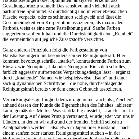
Haushaltsreinigern oder Spülmitteln analysiert, erkennt das
Gestaltungsprinzip schnell: Das sensitive und vielleicht auch
parfümfreie Spülmittel ist durchsichtig und in einer ebensolchen
Flasche verpackt, oder es schimmert seidigweiß und lässt die
Geschmeidigkeit von Körperlotion assoziieren; als maximalen
Farbreiz weist es eine zarte Pastelltönung auf. Sanfte Farben
suggerieren sanften Inhalt und die Durchsichtigkeit eine „Reinheit“,
die vermeintlich auf jegliche Zusatzstoffe verzichtet.
Ganz anderen Prinzipien folgt die Farbgestaltung von
Haushaltsreinigern mit besonders starker Reinigungskraft. Hier
kommen bevorzugt schrille, „starke“, kontrastierende Farben zum
Einsatz wie Neonpink, Lila oder Neongrün. Ein solch schrilles,
farblich aggressiv auftretendes Verpackungsdesign lässt – ergänzt
durch „knallende“ Namen wie beispielsweise „Bang“ und einer
zackig-dynamischen Schrifttype – die hohe, durchschlagende
Reinigungskraft bereits vor dem ersten Gebrauch assoziieren.
Verpackungsdesign fungiert demzufolge immer auch als „Zeichen“,
anhand dessen der Kunde die Eigenschaften des Inhaltes „ablesen“
kann, gemäß des Mottos: Was starkfarbig aussieht, ist auch stark in
der Leistung. Auf dieses Prinzip vertrauend, würde jeder von uns in
Ländern, in denen wir aufgrund der fremden Schrift selbst zu
Analphabeten werden – also etwa in Japan oder Russland – nach
einem sanften oder starken Reinigungsmittel suchen – in der
Hoffnung, dass in diesen Ländern dieselben Farbcodes gelten wie