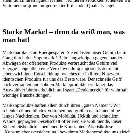
allein durch ihren „guten Namen“. Anderen Produkten schenken wir
Vertrauen aufgrund aufgedruckter Prüf- oder Qualitätssiegel.
Starke Marke! – denn da weiß man, was
man hat!
Markenartikel sind Energiesparer: Sie entlasten unser Gehirn beim
Gang durch den Supermarkt! Beim langwierigen gegeneinander
Abwägen der offerierten Produkte verbraucht das Gehirn viel
Energie – eigentlich eine Verschwendung angesichts der nicht
lebenswichtigen Entscheidung, welches der in ihrem Nutzwert
identischen Produkte für uns das Beste wäre. Der schnelle Griff
nach vertrauten und soliden Markenprodukten verkürzt das
Auswahlverfahren erheblich und spart „Denkenergie“ für wahrhaft
wichtige Entscheidungen.
Markenprodukte haften allein durch ihren „guten Namen“. Wir
schenken ihnen blindes Vertrauen und greifen nach ihnen ohne
langes Nachdenken. Der von Mobilität, Hektik und schnellem
Wandel geprägten Gesellschaft offerieren sie wohltuende, unser
Sicherheitsbedürfnis bedienende Konstanten. Als risikolose
„Konsumlebensversicherung“ bewahren Markenprodukte uns gleich