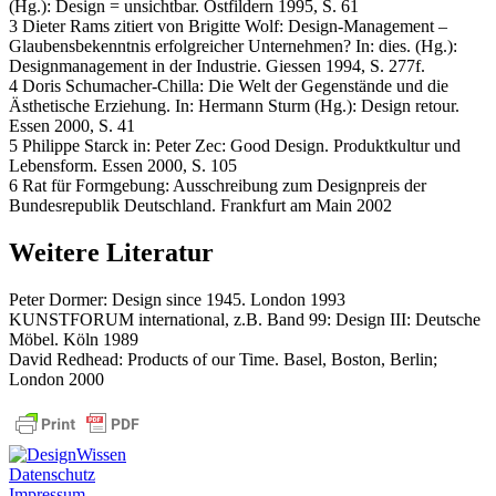
(Hg.): Design = unsichtbar. Ostfildern 1995, S. 61
3 Dieter Rams zitiert von Brigitte Wolf: Design-Management –
Glaubensbekenntnis erfolgreicher Unternehmen? In: dies. (Hg.):
Designmanagement in der Industrie. Giessen 1994, S. 277f.
4 Doris Schumacher-Chilla: Die Welt der Gegenstände und die
Ästhetische Erziehung. In: Hermann Sturm (Hg.): Design retour.
Essen 2000, S. 41
5 Philippe Starck in: Peter Zec: Good Design. Produktkultur und
Lebensform. Essen 2000, S. 105
6 Rat für Formgebung: Ausschreibung zum Designpreis der
Bundesrepublik Deutschland. Frankfurt am Main 2002
Weitere Literatur
Peter Dormer: Design since 1945. London 1993
KUNSTFORUM international, z.B. Band 99: Design III: Deutsche
Möbel. Köln 1989
David Redhead: Products of our Time. Basel, Boston, Berlin;
London 2000
Datenschutz
Impressum