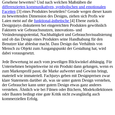
Gesehene bewerten? Und nach welchen Maßstäben die
differenzierten kommunikativen, symbolischen und emotionalen
Facetten
[3] eines Produktes beurteilen? Gerade wegen dieser kaum
zu bewertenden Dimension des Designs, ziehen sich Profis wie
Laien meist auf die
funktional-ästhetische
[4] Ebene zurück.
Designjurys diskutieren bei eingereichten Produkten gewöhnlich
Faktoren wie Gebrauchsnutzen, innovations- und
Veränderungspotential, Nachhaltigkeit und Gebrauchsvisualisierung
und ob das Design eines Produktes seine Handhabung für den
Benutzer klar ablesbar macht. Dass Design das Verhältnis von
Mensch zu Objekt zum Ausgangspunkt der Gestaltung hat, wird
dabei vorausgesetzt.
Jede Bewertung ist auch vom jeweiligen Blickwinkel abhängig. Für
Unternehmen beispielsweise ist ein Produkt dann gelungen, wenn es
zum Markenprofil passt, die Marke aufwertet und Gewinn bringt,
materiell wie immateriell. Fachjurys geben mit Designpreisen zwar
klare Statements darüber ab, was sie unter gutem Design verstehen,
der Gebraucher kann unter gutem Design etwas ganz anderes
verstehen. Ähnlich wie bei Filmen oder Büchern, Modekollektionen
oder Bauten bedingt eine gute Kritik nicht zwangläufig auch
kommerziellen Erfolg.