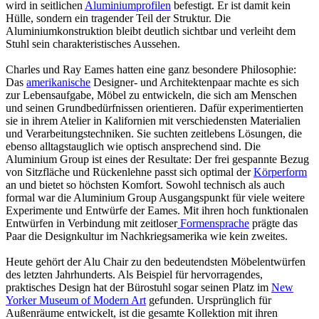
wird in seitlichen
Aluminiumprofilen
befestigt. Er ist damit kein
Hülle, sondern ein tragender Teil der Struktur. Die
Aluminiumkonstruktion bleibt deutlich sichtbar und verleiht dem
Stuhl sein charakteristisches Aussehen.
Charles und Ray Eames hatten eine ganz besondere Philosophie:
Das
amerikanische
Designer- und Architektenpaar machte es sich
zur Lebensaufgabe, Möbel zu entwickeln, die sich am Menschen
und seinen Grundbedürfnissen orientieren. Dafür experimentierten
sie in ihrem Atelier in Kalifornien mit verschiedensten Materialien
und Verarbeitungstechniken. Sie suchten zeitlebens Lösungen, die
ebenso alltagstauglich wie optisch ansprechend sind. Die
Aluminium Group ist eines der Resultate: Der frei gespannte Bezug
von Sitzfläche und Rückenlehne passt sich optimal der
Körperform
an und bietet so höchsten Komfort. Sowohl technisch als auch
formal war die Aluminium Group Ausgangspunkt für viele weitere
Experimente und Entwürfe der Eames. Mit ihren hoch funktionalen
Entwürfen in Verbindung mit zeitloser
Formensprache
prägte das
Paar die Designkultur im Nachkriegsamerika wie kein zweites.
Heute gehört der Alu Chair zu den bedeutendsten Möbelentwürfen
des letzten Jahrhunderts. Als Beispiel für hervorragendes,
praktisches Design hat der Bürostuhl sogar seinen Platz im
New
Yorker Museum of Modern Art
gefunden. Ursprünglich für
Außenräume entwickelt, ist die gesamte Kollektion mit ihren