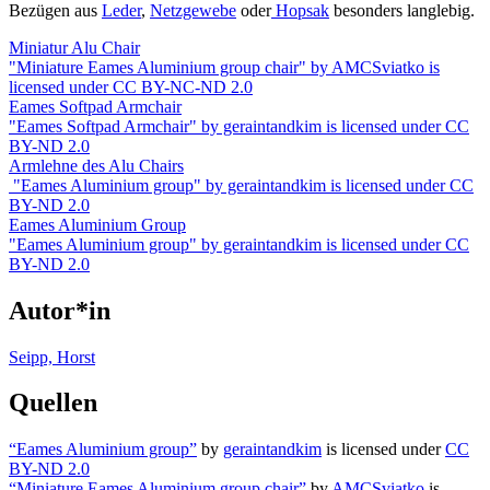
Bezügen aus
Leder
,
Netzgewebe
oder
Hopsak
besonders langlebig.
Miniatur Alu Chair
"Miniature Eames Aluminium group chair" by AMCSviatko is
licensed under CC BY-NC-ND 2.0
Eames Softpad Armchair
"Eames Softpad Armchair" by geraintandkim is licensed under CC
BY-ND 2.0
Armlehne des Alu Chairs
"Eames Aluminium group" by geraintandkim is licensed under CC
BY-ND 2.0
Eames Aluminium Group
"Eames Aluminium group" by geraintandkim is licensed under CC
BY-ND 2.0
Autor*in
Seipp, Horst
Quellen
“Eames Aluminium group”
by
geraintandkim
is licensed under
CC
BY-ND 2.0
“Miniature Eames Aluminium group chair”
by
AMCSviatko
is