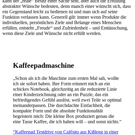
kann der „reale“ Besitz einer Sache sein, aber auch die Erfüllung
abstrakter Wünsche bedeuten, denn manch einer wünscht sich, dass
ein Gegenstand leicht zu bedienen ist und man sich auf seine
Funktion verlassen kann. Generell gilt: immer wenn Produkte die
individuellen, persönlichen Ziele und Belange eines Menschen
erfüllen, entsteht „Freude“ und Zufriedenheit – und Enttäuschung,
wenn diese Ziele und Wünsche nicht erfüllt werden.
Kaffeepadmaschine
„Schon als ich die Maschine zum ersten Mal sah, wollte
ich sie sofort haben. Ihre Form erinnert mich an ein
schickes Notebook, gleichzeitig an die reduzierte Linie
einer Kinderzeichnung oder an ein Puzzle, das ein
befriedigendes Gefühl auslöst, weil zwei Teile so optimal
ineinanderpassen. Die durchdachte Einfachheit, die
kompakte Form und die absolute Funktionalität
begeistern mich: Die kleine Box produziert genau die
eine Tasse Kaffee, die ich haben will – und sonst nichts.“
“Kaffeepad Testdrive von Cafésito aus Kißlegg in einer