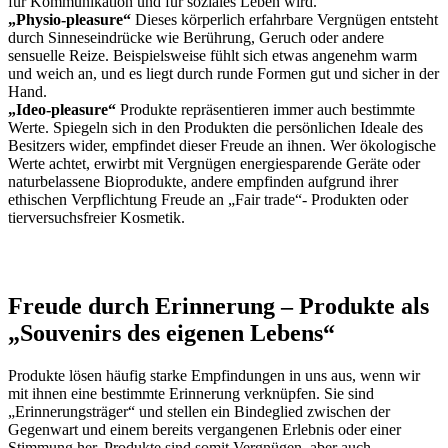
für Kommunikation und für soziales Leben wird.
„Physio-pleasure“
Dieses körperlich erfahrbare Vergnügen entsteht
durch Sinneseindrücke wie Berührung, Geruch oder andere
sensuelle Reize. Beispielsweise fühlt sich etwas angenehm warm
und weich an, und es liegt durch runde Formen gut und sicher in der
Hand.
„Ideo-pleasure“
Produkte repräsentieren immer auch bestimmte
Werte. Spiegeln sich in den Produkten die persönlichen Ideale des
Besitzers wider, empfindet dieser Freude an ihnen. Wer ökologische
Werte achtet, erwirbt mit Vergnügen energiesparende Geräte oder
naturbelassene Bioprodukte, andere empfinden aufgrund ihrer
ethischen Verpflichtung Freude an „Fair trade“- Produkten oder
tierversuchsfreier Kosmetik.
Freude durch Erinnerung – Produkte als
„Souvenirs des eigenen Lebens“
Produkte lösen häufig starke Empfindungen in uns aus, wenn wir
mit ihnen eine bestimmte Erinnerung verknüpfen. Sie sind
„Erinnerungsträger“ und stellen ein Bindeglied zwischen der
Gegenwart und einem bereits vergangenen Erlebnis oder einer
Stimmung her. Produkte sind somit Vergnügen, aber auch