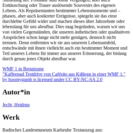
Enttäuschung oder Trauer auslösende Souvenirs des eigenen
Lebens. Als Repräsentanten bestimmter Lebensmomente und –
phasen, aber auch konkreter Ereignisse, spiegeln sie das einst
durchlebte Gefühl wider und machen dieses über Jahrzehnte oder
lebenslang für uns abrufbar. Dies mag begründen, warum wir uns
von vielen Gegenständen, die unseren ästhetischen oder qualitativen
Ansprüchen schon lange nicht mehr genügen, dennoch nicht
trennen. Denn entfernten wir sie aus unserem Lebensumfeld,
entschwände mit ihnen vielleicht auch ein bestimmter Moment und
Teil unseres Lebens für immer aus unserer Erinnerung, der bislang
durch genau jenes Objekt abrufbar war.
WMF 1 in Benutzung
"Kaffeepad Testdrive von Cafésito aus Kißlegg in einer WMF 1."
by hoomygumb is licensed under CC BY-NC-SA 2.0
Autor*in
Jecht, Heidrun
Werk
Badisches Landesmuseum Karlsruhe Textauszug aus: