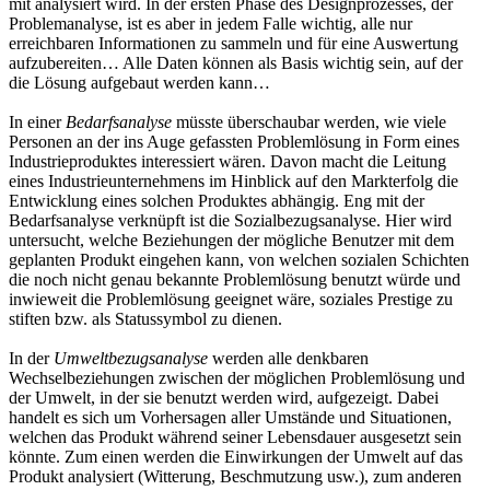
mit analysiert wird. In der ersten Phase des Designprozesses, der
Problemanalyse, ist es aber in jedem Falle wichtig, alle nur
erreichbaren Informationen zu sammeln und für eine Auswertung
aufzubereiten… Alle Daten können als Basis wichtig sein, auf der
die Lösung aufgebaut werden kann…
In einer
Bedarfsanalyse
müsste überschaubar werden, wie viele
Personen an der ins Auge gefassten Problemlösung in Form eines
Industrieproduktes interessiert wären. Davon macht die Leitung
eines Industrieunternehmens im Hinblick auf den Markterfolg die
Entwicklung eines solchen Produktes abhängig. Eng mit der
Bedarfsanalyse verknüpft ist die Sozialbezugsanalyse. Hier wird
untersucht, welche Beziehungen der mögliche Benutzer mit dem
geplanten Produkt eingehen kann, von welchen sozialen Schichten
die noch nicht genau bekannte Problemlösung benutzt würde und
inwieweit die Problemlösung geeignet wäre, soziales Prestige zu
stiften bzw. als Statussymbol zu dienen.
In der
Umweltbezugsanalyse
werden alle denkbaren
Wechselbeziehungen zwischen der möglichen Problemlösung und
der Umwelt, in der sie benutzt werden wird, aufgezeigt. Dabei
handelt es sich um Vorhersagen aller Umstände und Situationen,
welchen das Produkt während seiner Lebensdauer ausgesetzt sein
könnte. Zum einen werden die Einwirkungen der Umwelt auf das
Produkt analysiert (Witterung, Beschmutzung usw.), zum anderen