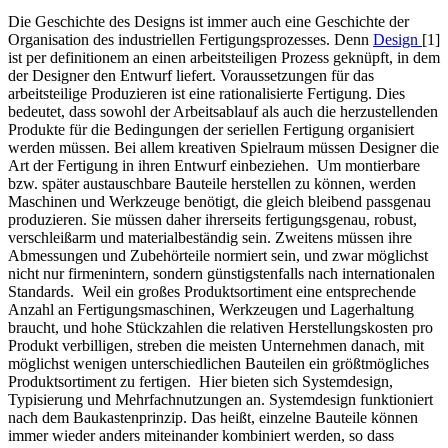
Die Geschichte des Designs ist immer auch eine Geschichte der
Organisation des industriellen Fertigungsprozesses. Denn
Design
[1]
ist per definitionem an einen arbeitsteiligen Prozess geknüpft, in dem
der Designer den Entwurf liefert. Voraussetzungen für das
arbeitsteilige Produzieren ist eine rationalisierte Fertigung. Dies
bedeutet, dass sowohl der Arbeitsablauf als auch die herzustellenden
Produkte für die Bedingungen der seriellen Fertigung organisiert
werden müssen. Bei allem kreativen Spielraum müssen Designer die
Art der Fertigung in ihren Entwurf einbeziehen. Um montierbare
bzw. später austauschbare Bauteile herstellen zu können, werden
Maschinen und Werkzeuge benötigt, die gleich bleibend passgenau
produzieren. Sie müssen daher ihrerseits fertigungsgenau, robust,
verschleißarm und materialbeständig sein. Zweitens müssen ihre
Abmessungen und Zubehörteile normiert sein, und zwar möglichst
nicht nur firmenintern, sondern günstigstenfalls nach internationalen
Standards. Weil ein großes Produktsortiment eine entsprechende
Anzahl an Fertigungsmaschinen, Werkzeugen und Lagerhaltung
braucht, und hohe Stückzahlen die relativen Herstellungskosten pro
Produkt verbilligen, streben die meisten Unternehmen danach, mit
möglichst wenigen unterschiedlichen Bauteilen ein größtmögliches
Produktsortiment zu fertigen. Hier bieten sich Systemdesign,
Typisierung und Mehrfachnutzungen an. Systemdesign funktioniert
nach dem Baukastenprinzip. Das heißt, einzelne Bauteile können
immer wieder anders miteinander kombiniert werden, so dass