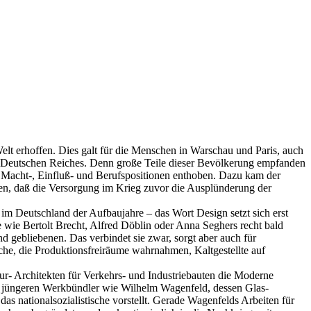
lt erhoffen. Dies galt für die Menschen in Warschau und Paris, auch
gen Deutschen Reiches. Denn große Teile dieser Bevölkerung empfanden
r Macht-, Einfluß- und Berufspositionen enthoben. Dazu kam der
en, daß die Versorgung im Krieg zuvor die Ausplünderung der
im Deutschland der Aufbaujahre – das Wort Design setzt sich erst
 wie Bertolt Brecht, Alfred Döblin oder Anna Seghers recht bald
 gebliebenen. Das verbindet sie zwar, sorgt aber auch für
lche, die Produktionsfreiräume wahrnahmen, Kaltgestellte auf
r- Architekten für Verkehrs- und Industriebauten die Moderne
n jüngeren Werkbündler wie Wilhelm Wagenfeld, dessen Glas-
das nationalsozialistische vorstellt. Gerade Wagenfelds Arbeiten für