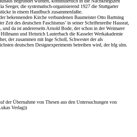
Bauhaus begründet wurden, kontinuierlich in die Nachkriegszeit
Seeger, die systematisch-organisierend 1927 die Stuttgarter
tzstücke in einem Handbuch zusammenfaßte.
m der bekennenden Kirche verbundenen Baumeister Otto Bartning
r Zeit des deutschen Faschismus’ in seiner Schriftenreihe Hausrat,
und da ist andererseits Arnold Bode, der schon in der Weimarer
ns Hillmann und Heinrich Lauterbach die Kasseler Werkakademie
her, der zusammen mit Inge Scholl, Schwester der als
chsten deutschen Designexperiments betreiben wird, der hfg ulm.
en auf der Übernahme von Thesen aus den Untersuchungen von
Lukas Verlag))