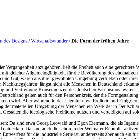
n des Designs
/
Wirtschaftswunder
/
Die Form der frühen Jahre
 Vergangenheit anzugehören, ließ die Freiheit auch eine gerechtere We
icht mit gleicher Allgemeingültigkeit, für die Bevölkerung des ehemali
Hab und Gut, waren aus ihrer gewohnten Umgebung vertrieben oder ihre
Nachkriegsjahren; längst nicht alle Menschen in Deutschland erkannt
ung und Vertreibung Konsequenzen des deutschen Faschismus’ waren.
eutschland gelten auch für den Personenkreis, der die Formgestaltung 
mmen wird. Aber während in der Literatur etwa Exilierte und Emigrierte
tung der materiellen Umgebung der Menschen ein Werk der in Deutschland
 Gestalter, die ideologische Freiräume nutzten und verteidigten auf so
iesen: Da sind etwa Georg Leowald und Egon Eiermann, die als Ingenieu
d entdecken. Da sind auch die schon in der Weimarer Republik aktive
werfens für die industrielle Serie ist, andererseits aber auch ein für 