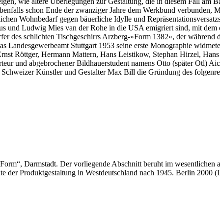
zeigen, wie ältere Überlegungen zur Gestaltung, die in diesem Fall am 
ebenfalls schon Ende der zwanziger Jahre dem Werkbund verbunden, Mia 
lichen Wohnbedarf gegen bäuerliche Idylle und Repräsentationsversa
ius und Ludwig Mies van der Rohe in die USA emigriert sind, mit de
fer des schlichten Tischgeschirrs Arzberg-»Form 1382«, der während de
as Landesgewerbeamt Stuttgart 1953 seine erste Monographie widmete, 
 Ernst Röttger, Hermann Mattern, Hans Leistikow, Stephan Hirzel, Ha
erteur und abgebrochener Bildhauerstudent namens Otto (später Otl) Aic
chweizer Künstler und Gestalter Max Bill die Gründung des folgenrei
che Form“, Darmstadt. Der vorliegende Abschnitt beruht im wesentlich
te der Produktgestaltung in Westdeutschland nach 1945. Berlin 2000 (