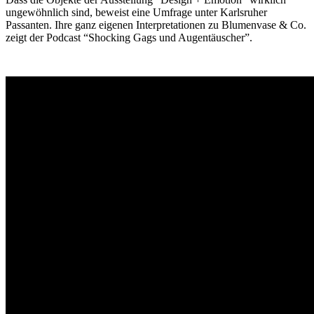
ungewöhnlich sind, beweist eine Umfrage unter Karlsruher
Passanten. Ihre ganz eigenen Interpretationen zu Blumenvase & Co.
zeigt der Podcast “Shocking Gags und Augentäuscher”.