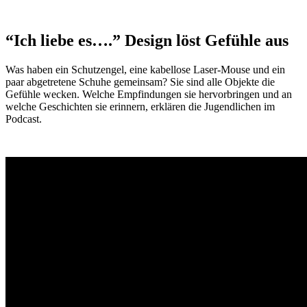
“Ich liebe es….” Design löst Gefühle aus
Was haben ein Schutzengel, eine kabellose Laser-Mouse und ein
paar abgetretene Schuhe gemeinsam? Sie sind alle Objekte die
Gefühle wecken. Welche Empfindungen sie hervorbringen und an
welche Geschichten sie erinnern, erklären die Jugendlichen im
Podcast.