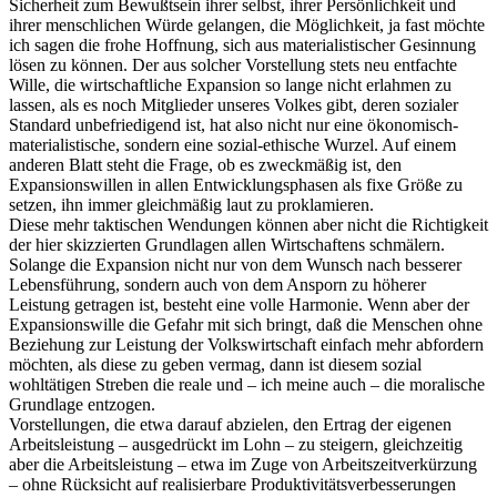
Sicherheit zum Bewußtsein ihrer selbst, ihrer Persönlichkeit und
ihrer menschlichen Würde gelangen, die Möglichkeit, ja fast möchte
ich sagen die frohe Hoffnung, sich aus materialistischer Gesinnung
lösen zu können. Der aus solcher Vorstellung stets neu entfachte
Wille, die wirtschaftliche Expansion so lange nicht erlahmen zu
lassen, als es noch Mitglieder unseres Volkes gibt, deren sozialer
Standard unbefriedigend ist, hat also nicht nur eine ökonomisch-
materialistische, sondern eine sozial-ethische Wurzel. Auf einem
anderen Blatt steht die Frage, ob es zweckmäßig ist, den
Expansionswillen in allen Entwicklungsphasen als fixe Größe zu
setzen, ihn immer gleichmäßig laut zu proklamieren.
Diese mehr taktischen Wendungen können aber nicht die Richtigkeit
der hier skizzierten Grundlagen allen Wirtschaftens schmälern.
Solange die Expansion nicht nur von dem Wunsch nach besserer
Lebensführung, sondern auch von dem Ansporn zu höherer
Leistung getragen ist, besteht eine volle Harmonie. Wenn aber der
Expansionswille die Gefahr mit sich bringt, daß die Menschen ohne
Beziehung zur Leistung der Volkswirtschaft einfach mehr abfordern
möchten, als diese zu geben vermag, dann ist diesem sozial
wohltätigen Streben die reale und – ich meine auch – die moralische
Grundlage entzogen.
Vorstellungen, die etwa darauf abzielen, den Ertrag der eigenen
Arbeitsleistung – ausgedrückt im Lohn – zu steigern, gleichzeitig
aber die Arbeitsleistung – etwa im Zuge von Arbeitszeitverkürzung
– ohne Rücksicht auf realisierbare Produktivitätsverbesserungen