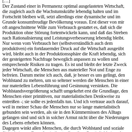
[…]
Der Zustand einer in Permanenz optimal ausgelasteten Wirtschaft,
die zugleich auch die Wachstumskräfte lebendig halten und im
Fortschritt bleiben will, setzt allerdings eine dynamische und im
Grunde konsumfreudige Bevölkerung voraus. Erst dieser von mir
oft angeschnittene Wille zum Verbrauch gestattet es, daß sich die
Produktion ohne Störung fortentwickeln kann, und daß das Streben
nach Rationalisierung und Leistungsverbesserung lebendig bleibt.
Nur wenn vom Verbrauch her (selbstverständlich auch dem
produktiven) ein fortdauernder Druck auf die Wirtschaft ausgeübt
wird, bleibt auch in der Produktionssphäre die Kraft lebendig, sich
der gesteigerten Nachfrage beweglich anpassen zu wollen und
entsprechende Risiken zu tragen. Es ist und bleibt der letzte Zweck
jeder Wirtschaft, die Menschen aus materieller Not und Enge zu
befreien. Darum meine ich auch, daß, je besser es uns gelingt, den
Wohlstand zu mehren, um so seltener werden die Menschen in einer
nur materiellen Lebensführung und Gesinnung versinken. Die
Wohlstandsvergrößerung schafft umgekehrt erst die Grundlage, den
Menschen einer primitiven, nur materialistischen Denkweise zu
entreißen -; sie sollte es jedenfalls tun. Und ich vertraue auch darauf,
weil in meiner Schau die Menschen nur so lange materialistisch
gebunden sein werden, als sie in den Kümmernissen des Alltags
gefangen sind und sich in solcher Armut nicht über die Niederungen
des Lebens erheben können.
Dagegen winkt allen Menschen, die durch Wohlstand und soziale