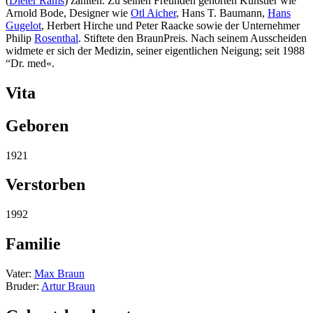
(
Dieter Rams
) zählten. Zu seinen Freunden gehörten Künstler wie
Arnold Bode, Designer wie
Otl Aicher
, Hans T. Baumann,
Hans
Gugelot
, Herbert Hirche und Peter Raacke sowie der Unternehmer
Philip
Rosenthal
. Stiftete den BraunPreis. Nach seinem Ausscheiden
widmete er sich der Medizin, seiner eigentlichen Neigung; seit 1988
“Dr. med«.
Vita
Geboren
1921
Verstorben
1992
Familie
Vater:
Max Braun
Bruder:
Artur Braun