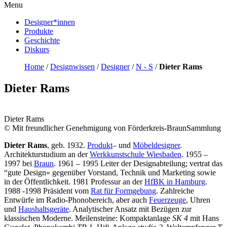
Menu
Designer*innen
Produkte
Geschichte
Diskurs
Home
/
Designwissen
/
Designer
/
N - S
/
Dieter Rams
Dieter Rams
Dieter Rams
© Mit freundlicher Genehmigung von Förderkreis-BraunSammlung
Dieter Rams
, geb. 1932.
Produkt
– und
Möbeldesigner
.
Architekturstudium an der
Werkkunstschule Wiesbaden
. 1955 –
1997 bei
Braun
. 1961 – 1995 Leiter der Designabteilung; vertrat das
“gute Design« gegenüber Vorstand, Technik und Marketing sowie
in der Öffentlichkeit. 1981 Professur an der
HfBK in Hamburg
.
1988 -1998 Präsident vom
Rat für Formgebung
. Zahlreiche
Entwürfe im Radio-Phonobereich, aber auch
Feuerzeuge
, Uhren
und
Haushaltsgeräte
. Analytischer Ansatz mit Bezügen zur
klassischen Moderne. Meilensteine: Kompaktanlage
SK 4
mit Hans