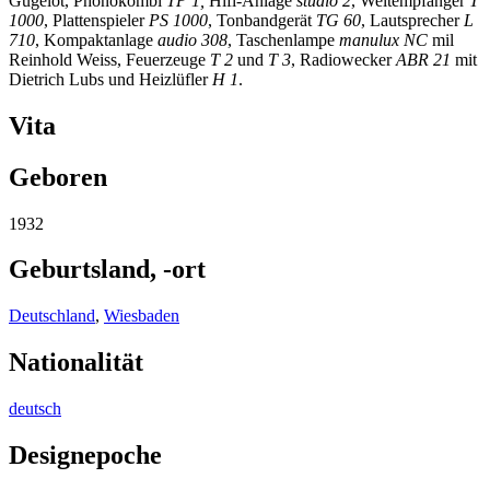
Gugelot, Phonokombi
TP 1,
Hifi-Anlage
studio 2
, Weltempfanger
T
1000
, Plattenspieler
PS 1000
, Tonbandgerät
TG 60
, Lautsprecher
L
710
, Kompaktanlage
audio 308
, Taschenlampe
manulux NC
mil
Reinhold Weiss, Feuerzeuge
T 2
und
T 3
, Radiowecker
ABR 21
mit
Dietrich Lubs und Heizlüfler
H 1
.
Vita
Geboren
1932
Geburtsland, -ort
Deutschland
,
Wiesbaden
Nationalität
deutsch
Designepoche