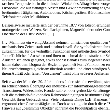
raschen Tempo sie bis in die kleinsten Winkel des Alltagslebens vorged
Ökonomie, die auf ständigen Absatz und Gewinnmaximierung angewiesen
bestimmten Tätigkeiten: Automobilen, Küchengeräten, Büromaschinen,
Telefonieren oder Musikhören.
Beispielsweise mauserte sich der berühmte 1877 von Edison erfunde
motorgetriebener Walzen, Schellackplatten, Magnetbändern oder Comp
Oberfläche des Click Wheel. […]
[…] Man muss ein wenig Abstand nehmen, um sich den qualitativen W
mechanischen Zeiten stark und ausdrucksvoll. Sie symbolisierten ihre
zugeschnitten, für die verhüllten Funktionen und ästhetischen Symbol
“oberflächlichen” Aussehen und ihren manchmal demonstrativ zur Sch
Äußeren schienen geeignet, etwas höchst Banales zum Begehrenswerten 
hatten dabei dem Dogma der Beziehungseinheit Form/Funktion zu entsp
Neuersccheinungen gleichsam überholt wurden und einer ständigen Ve
ihrem Auftritt oder leisen “Ausdienen” meist ohne größeres Aufsehe
Seit etwa der Mitte des 20. Jahrhunderts ändert sich die erwähnte, s
im schleichenden Übergang der Industrie- zur Informationsgesellschaft
Transistoren, Widerstände, Kondensatoren oder gedruckte Schaltungen
sich die technisch-funktionalen Rahmenbedingungen bestimmter Objekt
Gewicht, ihren Gebrauch usw. Viele bekannte Dinge (z.B. Kameras, Tel
ergonomischer Gesetzmäßigkeiten. Doch was taugt ein durch diese “S
Hinweis auf „bestimmte Objekte“ schränkt die Produktpalette ebenfal