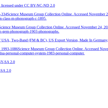
is licensed under CC BY-NC-ND 2.0
2-334Science Museum Group Collection Online. Accessed November 2
on-class-m-phonograph-c-1895.
cience Museum Group Collection Online. Accessed November 24, 20
ison-gem-phonograph-1903-phonographs.
87 USA, Two-Band (FM & BC), US Export Version, Made In Germany, 
3. 1993-1086Science Museum Group Collection Online. Accessed Nove
-lisa-personal-computer-system-1983-personal-computer.
 BY-SA 2.0
-SA 2.0