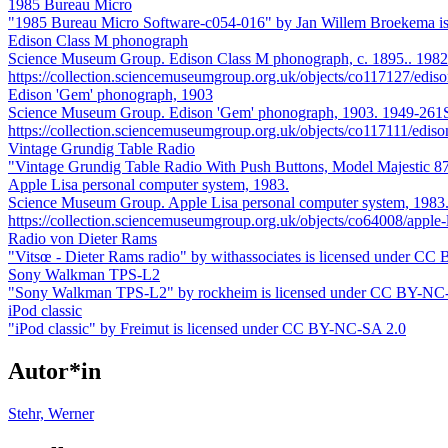
1985 Bureau Micro
"1985 Bureau Micro Software-c054-016" by Jan Willem Broekema 
Edison Class M phonograph
Science Museum Group. Edison Class M phonograph, c. 1895.. 198
https://collection.sciencemuseumgroup.org.uk/objects/co117127/edis
Edison 'Gem' phonograph, 1903
Science Museum Group. Edison 'Gem' phonograph, 1903. 1949-261S
https://collection.sciencemuseumgroup.org.uk/objects/co117111/ed
Vintage Grundig Table Radio
"Vintage Grundig Table Radio With Push Buttons, Model Majestic 
Apple Lisa personal computer system, 1983.
Science Museum Group. Apple Lisa personal computer system, 198
https://collection.sciencemuseumgroup.org.uk/objects/co64008/apple
Radio von Dieter Rams
"Vitsœ - Dieter Rams radio" by withassociates is licensed under CC
Sony Walkman TPS-L2
"Sony Walkman TPS-L2" by rockheim is licensed under CC BY-NC
iPod classic
"iPod classic" by Freimut is licensed under CC BY-NC-SA 2.0
Autor*in
Stehr, Werner