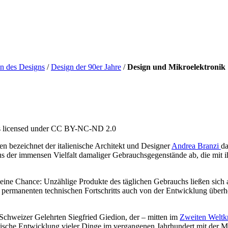
n des Designs
/
Design der 90er Jahre
/
Design und Mikroelektronik
is licensed under CC BY-NC-ND 2.0
n bezeichnet der italienische Architekt und Designer
Andrea Branzi
da
 aus der immensen Vielfalt damaliger Gebrauchsgegenstände ab, die mit
eine Chance: Unzählige Produkte des täglichen Gebrauchs ließen sich a
ermanenten technischen Fortschritts auch von der Entwicklung überhol
hweizer Gelehrten Siegfried Giedion, der – mitten im
Zweiten Weltk
hanische Entwicklung vieler Dinge im vergangenen Jahrhundert mit der