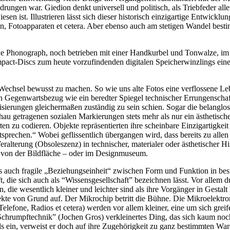
rungen war. Giedion denkt universell und politisch, als Triebfeder aller 
 ist. Illustrieren lässt sich dieser historisch einzigartige Entwickl
 Fotoapparaten et cetera. Aber ebenso auch am stetigen Wandel besti
ne Phonograph, noch betrieben mit einer Handkurbel und Tonwalze, im
act-Discs zum heute vorzufindenden digitalen Speicherwinzlings eine
echsel bewusst zu machen. So wie uns alte Fotos eine verflossene Le
n Gegenwartsbezug wie ein beredter Spiegel technischer Errungenschaft
isierungen gleichermaßen zuständig zu sein schien. Sogar die belanglo
au getragenen sozialen Markierungen stets mehr als nur ein ästhetis
zu codieren. Objekte repräsentierten ihre scheinbare Einzigartigkeit 
rechen.“ Wobei geflissentlich übergangen wird, dass bereits zu allen 
ralterung (Obsoleszenz) in technischer, materialer oder ästhetischer 
n von der Bildfläche – oder im Designmuseum.
tets auch fragile „Beziehungseinheit“ zwischen Form und Funktion in b
, die sich auch als “Wissensgesellschaft” bezeichnen lässt. Vor allem d
, die wesentlich kleiner und leichter sind als ihre Vorgänger in Gest
e von Grund auf. Der Mikrochip betritt die Bühne. Die Mikroelektroni
efone, Radios et cetera) werden vor allem kleiner, eine um sich greife
chrumpftechnik” (Jochen Gros) verkleinertes Ding, das sich kaum noc
ls ein, verweist er doch auf ihre Zugehörigkeit zu ganz bestimmten W