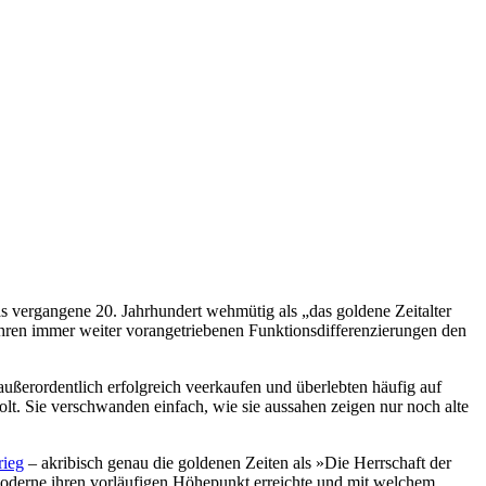
s vergangene 20. Jahrhundert wehmütig als „das goldene Zeitalter
 ihren immer weiter vorangetriebenen Funktionsdifferenzierungen den
ußerordentlich erfolgreich veerkaufen und überlebten häufig auf
t. Sie verschwanden einfach, wie sie aussahen zeigen nur noch alte
rieg
– akribisch genau die goldenen Zeiten als »Die Herrschaft der
 Moderne ihren vorläufigen Höhepunkt erreichte und mit welchem