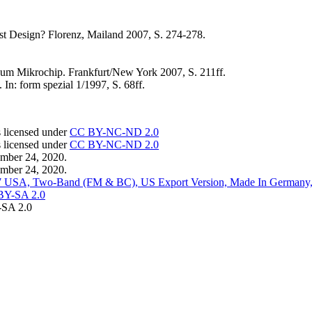
ist Design? Florenz, Mailand 2007, S. 274-278.
 zum Mikrochip. Frankfurt/New York 2007, S. 211ff.
In: form spezial 1/1997, S. 68ff.
s licensed under
CC BY-NC-ND 2.0
s licensed under
CC BY-NC-ND 2.0
mber 24, 2020.
mber 24, 2020.
 87 USA, Two-Band (FM & BC), US Export Version, Made In Germany,
BY-SA 2.0
-SA 2.0