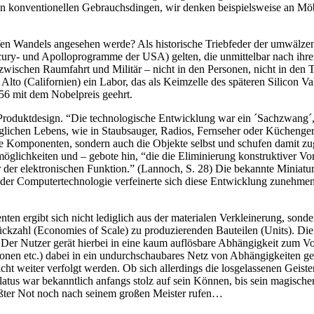
on konventionellen Gebrauchsdingen, wir denken beispielsweise an Möb
fen Wandels angesehen werde? Als historische Triebfeder der umwälzen
ury- und Apolloprogramme der USA) gelten, die unmittelbar nach ihrer 
ischen Raumfahrt und Militär – nicht in den Personen, nicht in den Te
o Alto (Californien) ein Labor, das als Keimzelle des späteren Silicon Va
56 mit dem Nobelpreis geehrt.
 Produktdesign. “Die technologische Entwicklung war ein ´Sachzwang´,
täglichen Lebens, wie in Staubsauger, Radios, Fernseher oder Küchengerä
 die Komponenten, sondern auch die Objekte selbst und schufen damit z
öglichkeiten und – gebote hin, “die die Eliminierung konstruktiver Vo
er elektronischen Funktion.” (Lannoch, S. 28) Die bekannte Miniatur
 oder Computertechnologie verfeinerte sich diese Entwicklung zunehmend
 ergibt sich nicht lediglich aus der materialen Verkleinerung, sondern
ückzahl (Economies of Scale) zu produzierenden Bauteilen (Units). Di
er Nutzer gerät hierbei in eine kaum auflösbare Abhängigkeit zum Vort
tionen etc.) dabei in ein undurchschaubares Netz von Abhängigkeiten ge
ht weiter verfolgt werden. Ob sich allerdings die losgelassenen Geist
dlatus war bekanntlich anfangs stolz auf sein Können, bis sein magisc
rößter Not noch nach seinem großen Meister rufen…