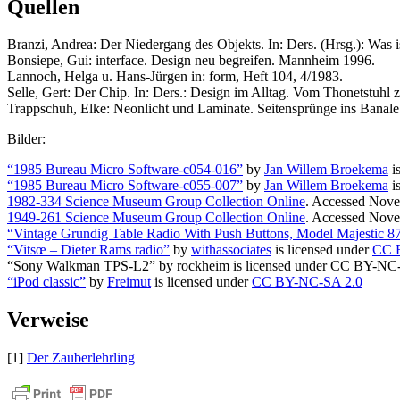
Quellen
Branzi, Andrea: Der Niedergang des Objekts. In: Ders. (Hrsg.): Was 
Bonsiepe, Gui: interface. Design neu begreifen. Mannheim 1996.
Lannoch, Helga u. Hans-Jürgen in: form, Heft 104, 4/1983.
Selle, Gert: Der Chip. In: Ders.: Design im Alltag. Vom Thonetstuhl
Trappschuh, Elke: Neonlicht und Laminate. Seitensprünge ins Banale. 
Bilder:
“1985 Bureau Micro Software-c054-016”
by
Jan Willem Broekema
i
“1985 Bureau Micro Software-c055-007”
by
Jan Willem Broekema
i
1982-334 Science Museum Group Collection Online
. Accessed Nove
1949-261 Science Museum Group Collection Online
. Accessed Nove
“Vintage Grundig Table Radio With Push Buttons, Model Majestic
“Vitsœ – Dieter Rams radio”
by
withassociates
is licensed under
CC 
“Sony Walkman TPS-L2” by rockheim is licensed under CC BY-NC
“iPod classic”
by
Freimut
is licensed under
CC BY-NC-SA 2.0
Verweise
[1]
Der Zauberlehrling