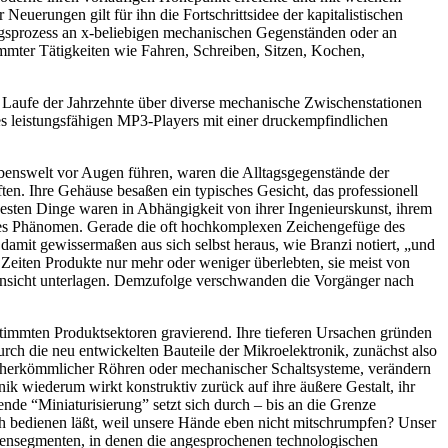
Neuerungen gilt für ihn die Fortschrittsidee der kapitalistischen
ungsprozess an x-beliebigen mechanischen Gegenständen oder an
mmter Tätigkeiten wie Fahren, Schreiben, Sitzen, Kochen,
 Laufe der Jahrzehnte über diverse mechanische Zwischenstationen
s leistungsfähigen MP3-Players mit einer druckempfindlichen
benswelt vor Augen führen, waren die Alltagsgegenstände der
en. Ihre Gehäuse besaßen ein typisches Gesicht, das professionell
sesten Dinge waren in Abhängigkeit von ihrer Ingenieurskunst, ihrem
ches Phänomen. Gerade die oft hochkomplexen Zeichengefüge des
damit gewissermaßen aus sich selbst heraus, wie Branzi notiert, „und
Zeiten Produkte nur mehr oder weniger überlebten, sie meist von
Hinsicht unterlagen. Demzufolge verschwanden die Vorgänger nach
estimmten Produktsektoren gravierend. Ihre tieferen Ursachen gründen
urch die neu entwickelten Bauteile der Mikroelektronik, zunächst also
alt herkömmlicher Röhren oder mechanischer Schaltsysteme, verändern
k wiederum wirkt konstruktiv zurück auf ihre äußere Gestalt, ihr
nde “Miniaturisierung” setzt sich durch – bis an die Grenze
h bedienen läßt, weil unsere Hände eben nicht mitschrumpfen? Unser
arensegmenten, in denen die angesprochenen technologischen