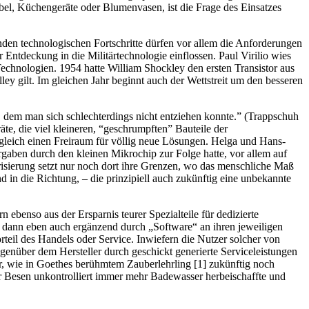
el, Küchengeräte oder Blumenvasen, ist die Frage des Einsatzes
den technologischen Fortschritte dürfen vor allem die Anforderungen
Entdeckung in die Militärtechnologie einflossen. Paul Virilio wies
chnologien. 1954 hatte William Shockley den ersten Transistor aus
lley gilt. Im gleichen Jahr beginnt auch der Wettstreit um den besseren
 dem man sich schlechterdings nicht entziehen konnte.” (Trappschuh
te, die viel kleineren, “geschrumpften” Bauteile der
ugleich einen Freiraum für völlig neue Lösungen. Helga und Hans-
rgaben durch den kleinen Mikrochip zur Folge hatte, vor allem auf
isierung setzt nur noch dort ihre Grenzen, wo das menschliche Maß
 in die Richtung, – die prinzipiell auch zukünftig eine unbekannte
 ebenso aus der Ersparnis teurer Spezialteile für dedizierte
e dann eben auch ergänzend durch „Software“ an ihren jeweiligen
eil des Handels oder Service. Inwiefern die Nutzer solcher von
genüber dem Hersteller durch geschickt generierte Serviceleistungen
er, wie in Goethes berühmtem Zauberlehrling [1] zukünftig noch
her Besen unkontrolliert immer mehr Badewasser herbeischaffte und