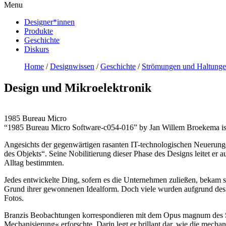
Menu
Designer*innen
Produkte
Geschichte
Diskurs
Home
/
Designwissen
/
Geschichte
/
Strömungen und Haltunge
Design und Mikroelektronik
1985 Bureau Micro
“1985 Bureau Micro Software-c054-016” by Jan Willem Broekema 
Angesichts der gegenwärtigen rasanten IT-technologischen Neuerunge
des Objekts“. Seine Nobilitierung dieser Phase des Designs leitet er
Alltag bestimmten.
Jedes entwickelte Ding, sofern es die Unternehmen zuließen, bekam s
Grund ihrer gewonnenen Idealform. Doch viele wurden aufgrund des p
Fotos.
Branzis Beobachtungen korrespondieren mit dem Opus magnum des Sc
Mechanisierung« erforschte. Darin legt er brillant dar, wie die mec