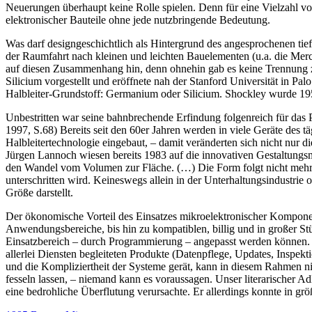
Neuerungen überhaupt keine Rolle spielen. Denn für eine Vielzahl v
elektronischer Bauteile ohne jede nutzbringende Bedeutung.
Was darf designgeschichtlich als Hintergrund des angesprochenen tie
der Raumfahrt nach kleinen und leichten Bauelementen (u.a. die Merc
auf diesen Zusammenhang hin, denn ohnehin gab es keine Trennung zw
Silicium vorgestellt und eröffnete nah der Stanford Universität in Pal
Halbleiter-Grundstoff: Germanium oder Silicium. Shockley wurde 19
Unbestritten war seine bahnbrechende Erfindung folgenreich für das
1997, S.68) Bereits seit den 60er Jahren werden in viele Geräte des 
Halbleitertechnologie eingebaut, – damit veränderten sich nicht nur
Jürgen Lannoch wiesen bereits 1983 auf die innovativen Gestaltungsm
den Wandel vom Volumen zur Fläche. (…) Die Form folgt nicht mehr d
unterschritten wird. Keineswegs allein in der Unterhaltungsindustrie
Größe darstellt.
Der ökonomische Vorteil des Einsatzes mikroelektronischer Komponenten
Anwendungsbereiche, bis hin zu kompatiblen, billig und in großer St
Einsatzbereich – durch Programmierung – angepasst werden können. D
allerlei Diensten begleiteten Produkte (Datenpflege, Updates, Inspek
und die Kompliziertheit der Systeme gerät, kann in diesem Rahmen nic
fesseln lassen, – niemand kann es voraussagen. Unser literarischer A
eine bedrohliche Überflutung verursachte. Er allerdings konnte in g