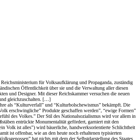
 Reichsministerium für Volksaufklärung und Propaganda, zuständig
ändischen Öffentlichkeit über sie und die Verwaltung aller diesen
ekten und Designer. Mit dieser Reichskammer versuchen die neuen
 und gleichzuschalten. […]
ahre als “Kulturverfall” und “Kulturbolschewismus” bekämpft. Die
as Volk erschwingliche” Produkte geschaffen werden”, “ewige Formen”
fühl des Volkes.” Der Stil des Nationalsozialismus wird vor allem in
ßstäben entrückte Monumentalität gefördert, garniert mit den
Volk ist alles”) wird bäuerliche, handwerksorientierte Schlichtheit
t ist offenbar, wie an den heute noch erhaltenen typisierten
Volksgenossen” hat nichts mit dem der Selbstdarstellung des Staates