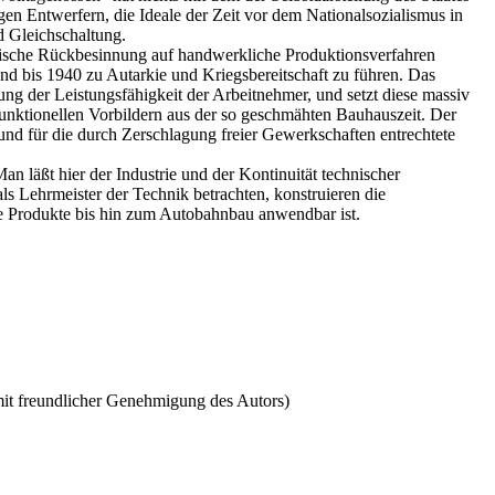
gen Entwerfern, die Ideale der Zeit vor dem Nationalsozialismus in
d Gleichschaltung.
antische Rückbesinnung auf handwerkliche Produktionsverfahren
hland bis 1940 zu Autarkie und Kriegsbereitschaft zu führen. Das
ung der Leistungsfähigkeit der Arbeitnehmer, und setzt diese massiv
funktionellen Vorbildern aus der so geschmähten Bauhauszeit. Der
d für die durch Zerschlagung freier Gewerkschaften entrechtete
an läßt hier der Industrie und der Kontinuität technischer
s Lehrmeister der Technik betrachten, konstruieren die
alle Produkte bis hin zum Autobahnbau anwendbar ist.
(mit freundlicher Genehmigung des Autors)