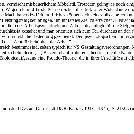
en, vermischt mit bäuerlichem Möbelstil. Trotzdem gelingt es noch eini
m Wagenfeld und Trude Petri erreichen dies trotz aller Widerstände un
 Die Machthaber des Dritten Reiches können sich keinesfalls eine rom
er Leistungsfähigkeit bringen, um ihr fatales Ziel zu erreichen, Deutsc
r allem der Arbeitspsychologie und Arbeitsphysiologie für die Steiger
urchlässig gestaltet und man orientiert sich zum Teil durchaus an den 
ird erhebliche Bedeutung geschenkt. Den psychologischen Hintergrun
nd das “Amt für Schönheit der Arbeit”.
Bereich bestimmt sind, selten typisch für NS-Gestaltungsverordnungen. M
it zu behindern. […] Basierend auf früheren Theorien, die die Natur al
en Biologieauffassung eine Pseudo-Theorie, die in ihrer Unschärfe auf 
 Industrial Design. Darmstadt 1978 (Kap. 5, 1933 – 1945), S. 21/22. 