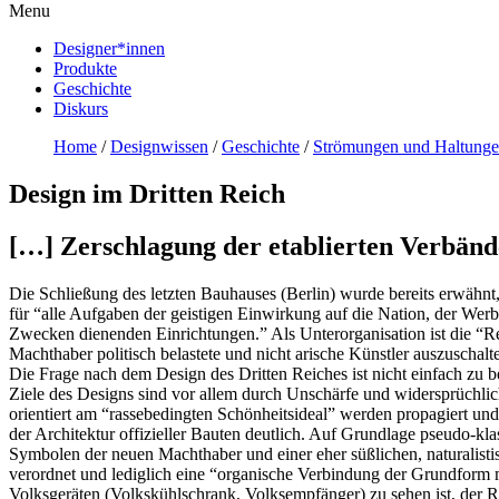
Menu
Designer*innen
Produkte
Geschichte
Diskurs
Home
/
Designwissen
/
Geschichte
/
Strömungen und Haltunge
Design im Dritten Reich
[…] Zerschlagung der etablierten Verbänd
Die Schließung des letzten Bauhauses (Berlin) wurde bereits erwähn
für “alle Aufgaben der geistigen Einwirkung auf die Nation, der Werbu
Zwecken dienenden Einrichtungen.” Als Unterorganisation ist die “R
Machthaber politisch belastete und nicht arische Künstler auszuschalt
Die Frage nach dem Design des Dritten Reiches ist nicht einfach zu 
Ziele des Designs sind vor allem durch Unschärfe und widersprüchlic
orientiert am “rassebedingten Schönheitsideal” werden propagiert und
der Architektur offizieller Bauten deutlich. Auf Grundlage pseudo-kla
Symbolen der neuen Machthaber und einer eher süßlichen, naturalistis
verordnet und lediglich eine “organische Verbindung der Grundform m
Volksgeräten (Volkskühlschrank, Volksempfänger) zu sehen ist, der Re