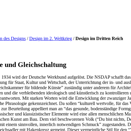
n des Designs
/
Design im 2. Weltkrieg
/
Design im Dritten Reich
e und Gleichschaltung
t, 1934 wird der Deutsche Werkbund aufgelöst. Die NSDAP schafft das
ng für Staat, Kultur und Wirtschaft, der Unterrichtung der in- und ausl
eichskammer für bildende Künste” zuständig unter anderem für Archit
en und die verbleibenden ideologisch und künstlerisch zu kontrollieren
beantworten. Mit starken Worten wird die Entwicklung der zwanziger J
he Phrasologie gekennzeichnet. Da sollen “kulturell wertvolle, für d
 zur Beurteilung appelliert man an “das gesunde, bodenständige Formge
ssischer und klassizistischer Elemente wird eine allen menschlichen Ma
chen Kunst am Bau. Dem viel beschworenen Volk (“Du bist nichts, Dein 
it einem sinnvollen, innerlich notwendigen Schmuck” zugestanden. Dami
ichsadler mit Hakenkreuz gemeint. Dieser vermeintliche Stil für den “