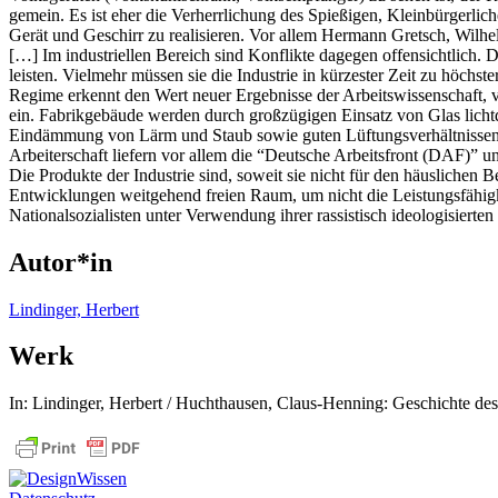
gemein. Es ist eher die Verherrlichung des Spießigen, Kleinbürgerlich
Gerät und Geschirr zu realisieren. Vor allem Hermann Gretsch, Wilhel
[…] Im industriellen Bereich sind Konflikte dagegen offensichtlich.
leisten. Vielmehr müssen sie die Industrie in kürzester Zeit zu höchst
Regime erkennt den Wert neuer Ergebnisse der Arbeitswissenschaft, vo
ein. Fabrikgebäude werden durch großzügigen Einsatz von Glas lichtd
Eindämmung von Lärm und Staub sowie guten Lüftungsverhältnissen w
Arbeiterschaft liefern vor allem die “Deutsche Arbeitsfront (DAF)” u
Die Produkte der Industrie sind, soweit sie nicht für den häuslichen 
Entwicklungen weitgehend freien Raum, um nicht die Leistungsfähigke
Nationalsozialisten unter Verwendung ihrer rassistisch ideologisiert
Autor*in
Lindinger, Herbert
Werk
In: Lindinger, Herbert / Huchthausen, Claus-Henning: Geschichte des