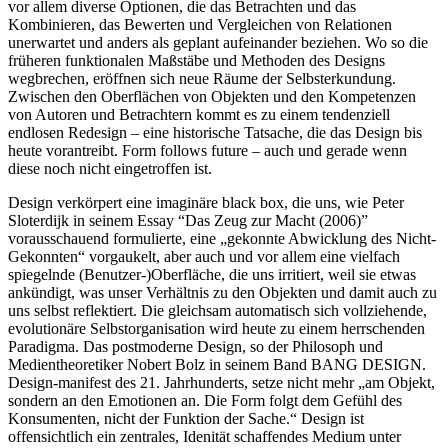
vor allem diverse Optionen, die das Betrachten und das
Kombinieren, das Bewerten und Vergleichen von Relationen
unerwartet und anders als geplant aufeinander beziehen. Wo so die
früheren funktionalen Maßstäbe und Methoden des Designs
wegbrechen, eröffnen sich neue Räume der Selbsterkundung.
Zwischen den Oberflächen von Objekten und den Kompetenzen
von Autoren und Betrachtern kommt es zu einem tendenziell
endlosen Redesign – eine historische Tatsache, die das Design bis
heute vorantreibt. Form follows future – auch und gerade wenn
diese noch nicht eingetroffen ist.
Design verkörpert eine imaginäre black box, die uns, wie Peter
Sloterdijk in seinem Essay “Das Zeug zur Macht (2006)”
vorausschauend formulierte, eine „gekonnte Abwicklung des Nicht-
Gekonnten“ vorgaukelt, aber auch und vor allem eine vielfach
spiegelnde (Benutzer-)Oberfläche, die uns irritiert, weil sie etwas
ankündigt, was unser Verhältnis zu den Objekten und damit auch zu
uns selbst reflektiert. Die gleichsam automatisch sich vollziehende,
evolutionäre Selbstorganisation wird heute zu einem herrschenden
Paradigma. Das postmoderne Design, so der Philosoph und
Medientheoretiker Nobert Bolz in seinem Band BANG DESIGN.
Design-manifest des 21. Jahrhunderts, setze nicht mehr „am Objekt,
sondern an den Emotionen an. Die Form folgt dem Gefühl des
Konsumenten, nicht der Funktion der Sache.“ Design ist
offensichtlich ein zentrales, Idenität schaffendes Medium unter