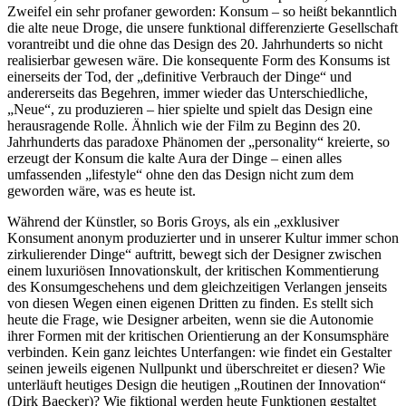
Zweifel ein sehr profaner geworden: Konsum – so heißt bekanntlich
die alte neue Droge, die unsere funktional differenzierte Gesellschaft
vorantreibt und die ohne das Design des 20. Jahrhunderts so nicht
realisierbar gewesen wäre. Die konsequente Form des Konsums ist
einerseits der Tod, der „definitive Verbrauch der Dinge“ und
andererseits das Begehren, immer wieder das Unterschiedliche,
„Neue“, zu produzieren – hier spielte und spielt das Design eine
herausragende Rolle. Ähnlich wie der Film zu Beginn des 20.
Jahrhunderts das paradoxe Phänomen der „personality“ kreierte, so
erzeugt der Konsum die kalte Aura der Dinge – einen alles
umfassenden „lifestyle“ ohne den das Design nicht zum dem
geworden wäre, was es heute ist.
Während der Künstler, so Boris Groys, als ein „exklusiver
Konsument anonym produzierter und in unserer Kultur immer schon
zirkulierender Dinge“ auftritt, bewegt sich der Designer zwischen
einem luxuriösen Innovationskult, der kritischen Kommentierung
des Konsumgeschehens und dem gleichzeitigen Verlangen jenseits
von diesen Wegen einen eigenen Dritten zu finden. Es stellt sich
heute die Frage, wie Designer arbeiten, wenn sie die Autonomie
ihrer Formen mit der kritischen Orientierung an der Konsumsphäre
verbinden. Kein ganz leichtes Unterfangen: wie findet ein Gestalter
seinen jeweils eigenen Nullpunkt und überschreitet er diesen? Wie
unterläuft heutiges Design die heutigen „Routinen der Innovation“
(Dirk Baecker)? Wie fiktional werden heute Funktionen gestaltet