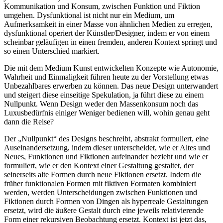
Kommunikation und Konsum, zwischen Funktion und Fiktion
umgehen. Dysfunktional ist nicht nur ein Medium, um
Aufmerksamkeit in einer Masse von ähnlichen Medien zu erregen,
dysfunktional operiert der Künstler/Designer, indem er von einem
scheinbar geläufigen in einen fremden, anderen Kontext springt und
so einen Unterschied markiert.
Die mit dem Medium Kunst entwickelten Konzepte wie Autonomie,
Wahrheit und Einmaligkeit führen heute zu der Vorstellung etwas
Unbezahlbares erwerben zu können. Das neue Design unterwandert
und steigert diese einseitige Spekulation, ja führt diese zu einem
Nullpunkt. Wenn Design weder den Massenkonsum noch das
Luxusbedürfnis einiger Weniger bedienen will, wohin genau geht
dann die Reise?
Der „Nullpunkt“ des Designs beschreibt, abstrakt formuliert, eine
Auseinandersetzung, indem dieser unterscheidet, wie er Altes und
Neues, Funktionen und Fiktionen aufeinander bezieht und wie er
formuliert, wie er den Kontext einer Gestaltung gestaltet, der
seinerseits alte Formen durch neue Fiktionen ersetzt. Indem die
früher funktionalen Formen mit fiktiven Formaten kombiniert
werden, werden Unterscheidungen zwischen Funktionen und
Fiktionen durch Formen von Dingen als hyperreale Gestaltungen
ersetzt, wird die äußere Gestalt durch eine jeweils relativierende
Form einer rekursiven Beobachtung ersetzt. Kontext ist jetzt das,