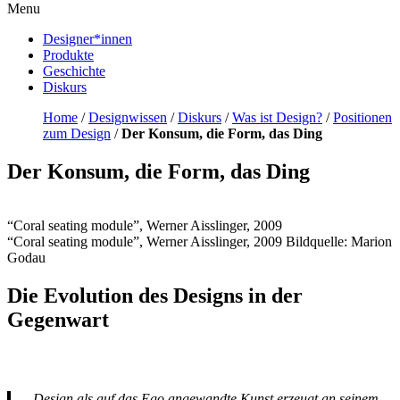
Menu
Designer*innen
Produkte
Geschichte
Diskurs
Home
/
Designwissen
/
Diskurs
/
Was ist Design?
/
Positionen
zum Design
/
Der Konsum, die Form, das Ding
Der Konsum, die Form, das Ding
“Coral seating module”, Werner Aisslinger, 2009
“Coral seating module”, Werner Aisslinger, 2009 Bildquelle: Marion
Godau
Die Evolution des Designs in der
Gegenwart
„Design als auf das Ego angewandte Kunst erzeugt an seinem