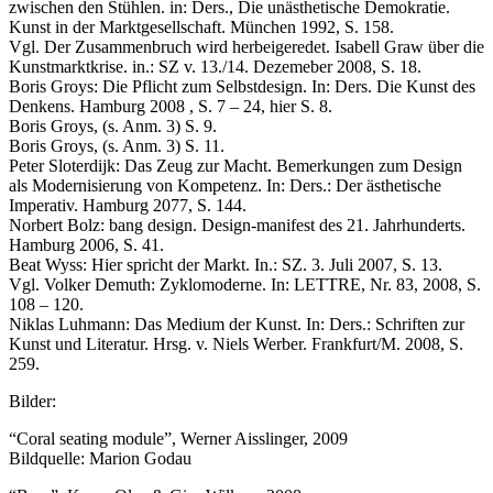
zwischen den Stühlen. in: Ders., Die unästhetische Demokratie.
Kunst in der Marktgesellschaft. München 1992, S. 158.
Vgl. Der Zusammenbruch wird herbeigeredet. Isabell Graw über die
Kunstmarktkrise. in.: SZ v. 13./14. Dezemeber 2008, S. 18.
Boris Groys: Die Pflicht zum Selbstdesign. In: Ders. Die Kunst des
Denkens. Hamburg 2008 , S. 7 – 24, hier S. 8.
Boris Groys, (s. Anm. 3) S. 9.
Boris Groys, (s. Anm. 3) S. 11.
Peter Sloterdijk: Das Zeug zur Macht. Bemerkungen zum Design
als Modernisierung von Kompetenz. In: Ders.: Der ästhetische
Imperativ. Hamburg 2077, S. 144.
Norbert Bolz: bang design. Design-manifest des 21. Jahrhunderts.
Hamburg 2006, S. 41.
Beat Wyss: Hier spricht der Markt. In.: SZ. 3. Juli 2007, S. 13.
Vgl. Volker Demuth: Zyklomoderne. In: LETTRE, Nr. 83, 2008, S.
108 – 120.
Niklas Luhmann: Das Medium der Kunst. In: Ders.: Schriften zur
Kunst und Literatur. Hrsg. v. Niels Werber. Frankfurt/M. 2008, S.
259.
Bilder:
“Coral seating module”, Werner Aisslinger, 2009
Bildquelle: Marion Godau