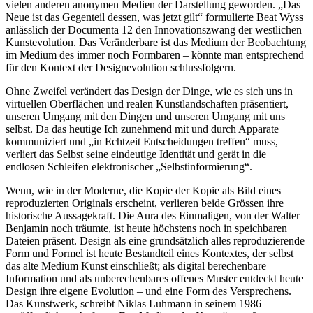
vielen anderen anonymen Medien der Darstellung geworden. „Das
Neue ist das Gegenteil dessen, was jetzt gilt“ formulierte Beat Wyss
anlässlich der Documenta 12 den Innovationszwang der westlichen
Kunstevolution. Das Veränderbare ist das Medium der Beobachtung
im Medium des immer noch Formbaren – könnte man entsprechend
für den Kontext der Designevolution schlussfolgern.
Ohne Zweifel verändert das Design der Dinge, wie es sich uns in
virtuellen Oberflächen und realen Kunstlandschaften präsentiert,
unseren Umgang mit den Dingen und unseren Umgang mit uns
selbst. Da das heutige Ich zunehmend mit und durch Apparate
kommuniziert und „in Echtzeit Entscheidungen treffen“ muss,
verliert das Selbst seine eindeutige Identität und gerät in die
endlosen Schleifen elektronischer „Selbstinformierung“.
Wenn, wie in der Moderne, die Kopie der Kopie als Bild eines
reproduzierten Originals erscheint, verlieren beide Grössen ihre
historische Aussagekraft. Die Aura des Einmaligen, von der Walter
Benjamin noch träumte, ist heute höchstens noch in speichbaren
Dateien präsent. Design als eine grundsätzlich alles reproduzierende
Form und Formel ist heute Bestandteil eines Kontextes, der selbst
das alte Medium Kunst einschließt; als digital berechenbare
Information und als unberechenbares offenes Muster entdeckt heute
Design ihre eigene Evolution – und eine Form des Versprechens.
Das Kunstwerk, schreibt Niklas Luhmann in seinem 1986