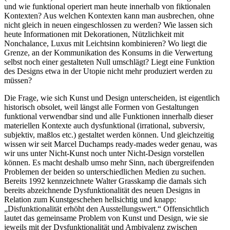
und wie funktional operiert man heute innerhalb von fiktionalen
Kontexten? Aus welchen Kontexten kann man ausbrechen, ohne
nicht gleich in neuen eingeschlossen zu werden? Wie lassen sich
heute Informationen mit Dekorationen, Nützlichkeit mit
Nonchalance, Luxus mit Leichtsinn kombinieren? Wo liegt die
Grenze, an der Kommunikation des Konsums in die Verwertung
selbst noch einer gestalteten Null umschlägt? Liegt eine Funktion
des Designs etwa in der Utopie nicht mehr produziert werden zu
müssen?
Die Frage, wie sich Kunst und Design unterscheiden, ist eigentlich
historisch obsolet, weil längst alle Formen von Gestaltungen
funktional verwendbar sind und alle Funktionen innerhalb dieser
materiellen Kontexte auch dysfunktional (irrational, subversiv,
subjektiv, maßlos etc.) gestaltet werden können. Und gleichzeitig
wissen wir seit Marcel Duchamps ready-mades weder genau, was
wir uns unter Nicht-Kunst noch unter Nicht-Design vorstellen
können. Es macht deshalb umso mehr Sinn, nach übergreifenden
Problemen der beiden so unterschiedlichen Medien zu suchen.
Bereits 1992 kennzeichnete Walter Grasskamp die damals sich
bereits abzeichnende Dysfunktionalität des neuen Designs in
Relation zum Kunstgeschehen hellsichtig und knapp:
„Disfunktionalität erhöht den Ausstellungswert.“ Offensichtlich
lautet das gemeinsame Problem von Kunst und Design, wie sie
jeweils mit der Dysfunktionalität und Ambivalenz zwischen