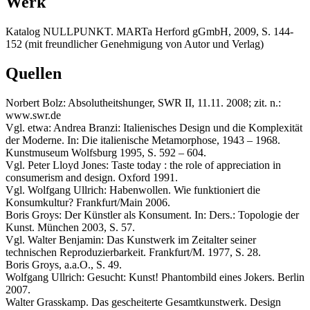
Werk
Katalog NULLPUNKT. MARTa Herford gGmbH, 2009, S. 144-
152 (mit freundlicher Genehmigung von Autor und Verlag)
Quellen
Norbert Bolz: Absolutheitshunger, SWR II, 11.11. 2008; zit. n.:
www.swr.de
Vgl. etwa: Andrea Branzi: Italienisches Design und die Komplexität
der Moderne. In: Die italienische Metamorphose, 1943 – 1968.
Kunstmuseum Wolfsburg 1995, S. 592 – 604.
Vgl. Peter Lloyd Jones: Taste today : the role of appreciation in
consumerism and design. Oxford 1991.
Vgl. Wolfgang Ullrich: Habenwollen. Wie funktioniert die
Konsumkultur? Frankfurt/Main 2006.
Boris Groys: Der Künstler als Konsument. In: Ders.: Topologie der
Kunst. München 2003, S. 57.
Vgl. Walter Benjamin: Das Kunstwerk im Zeitalter seiner
technischen Reproduzierbarkeit. Frankfurt/M. 1977, S. 28.
Boris Groys, a.a.O., S. 49.
Wolfgang Ullrich: Gesucht: Kunst! Phantombild eines Jokers. Berlin
2007.
Walter Grasskamp. Das gescheiterte Gesamtkunstwerk. Design