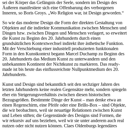
sei der Körper das Gefängnis der Seele, sondern im Design des
Äußeren manifestiere sich eine Offenbarung des verborgenen
Inneren, so Boris Groys. „Wo Religion war, ist Design geworden.“
So wie das moderne Design die Form der direkten Gestaltung von
Objekten auf die indirekte Kommunikation zwischen Menschen und
Dingen bzw. zwischen Dingen und Menschen verlagert, so erweitert
die Kunst zu Beginn des 20. Jahrhunderts durch einen
grundsätzlichen Kontextwechsel indirekt ihre ästhetische Funktion.
Mit der Verschiebung einer industriell produzierten funktionalen
Form in den Kunstkontext begann Marcel Duchamp zu Beginn des
20. Jahrhunderts das Medium Kunst zu unterwandern und den
unbekannten Kontinent der Nichtkunst zu markieren. Das ready-
made ist bis heute das einflussreichste Nullpunktmedium des 20.
Jahrhunderts.
Kunst und Design sind bekanntlich seit den sechziger Jahren des
letzten Jahrhunderts keine realen Gegensätze mehr, sondern spiegeln
eher ein Steigerungsverhältnis zwischen diesen historischen
Bezugsgrößen. Bestimmte Dinge der Kunst – man denke etwa an
einen Regenschirm, eine Pfeife oder eine Brillo-Box – sind Objekte,
die wir beobachten, weil sie neuartige Relationen zwischen Kunst
und Leben stiften; die Gegenstände des Designs sind Formen, die
wir rekursiv auf uns beziehen, weil wir sie unter anderem auch real
nutzen oder nicht nutzen können. Claes Oldenburgs legendäres