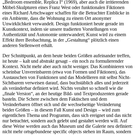
„Bedroom ensemble, Replica I“ (1969), aber auch die irritierenden
Möbel-Skulpturen eines Franz West oder funktionalen Fiktionen
eines Richard Artschwager schaffen für die Betrachter Einblicke in
ein Ambiente, dass die Wohnung zu einem Ort anonymer
Unwirklichkeit verwandelt. Design funktioniert heute gerade im
Kunstkontext, indem sie unsere tradierten Vorstellungen von
Authentizität und Autonomie unterwandert; Kunst wird zu einem
Effekt ihrer Beobachtung, in der „Gestaltung“ plötzlich einen
anderen Stellenwert erhält.
Der Schnittpunkt, an dem heute beiden Größen aufeinander treffen,
ist heute – kalt und abstrakt gesagt – ein noch zu formulierender
Kontext. Nicht mehr aber auch nicht weniger. Das Kombinieren von
scheinbar Unvereinbarem (etwa von Formen und Fiktionen), das
Austauschen von Funktionen und das Modellieren mit selbst Nicht-
Sichtbarem verweisen darauf, dass buchstäblich alles und jederzeit
als veränderbar definiert wird. Nichts veraltet so schnell wie die
„finale Version“, an der heutige Bild- und Textproduzenten gerade
basteln. Die Schere zwischen dem Faktischen und dem
Veränderbaren öffnet sich und die wechselseitige Veränderung
beider Größen – in diesem Fall Kunst und Design – wird zum
eigentlichen Thema und Programm, dass sich ereignet und das nicht
nur betrachtet, sondern auch gelebt und gestaltet werden will. Auf
diese Weise werden auch das Museum und die Galerie neu definiert:
nicht mehr ortsgebundene specific objects stehen im Raum, sondern