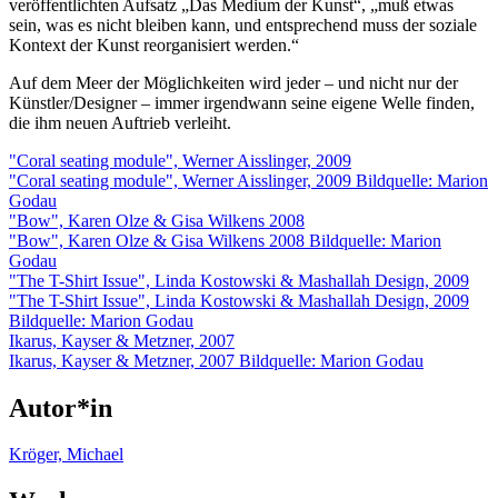
veröffentlichten Aufsatz „Das Medium der Kunst“, „muß etwas
sein, was es nicht bleiben kann, und entsprechend muss der soziale
Kontext der Kunst reorganisiert werden.“
Auf dem Meer der Möglichkeiten wird jeder – und nicht nur der
Künstler/Designer – immer irgendwann seine eigene Welle finden,
die ihm neuen Auftrieb verleiht.
"Coral seating module", Werner Aisslinger, 2009
"Coral seating module", Werner Aisslinger, 2009 Bildquelle: Marion
Godau
"Bow", Karen Olze & Gisa Wilkens 2008
"Bow", Karen Olze & Gisa Wilkens 2008 Bildquelle: Marion
Godau
"The T-Shirt Issue", Linda Kostowski & Mashallah Design, 2009
"The T-Shirt Issue", Linda Kostowski & Mashallah Design, 2009
Bildquelle: Marion Godau
Ikarus, Kayser & Metzner, 2007
Ikarus, Kayser & Metzner, 2007 Bildquelle: Marion Godau
Autor*in
Kröger, Michael