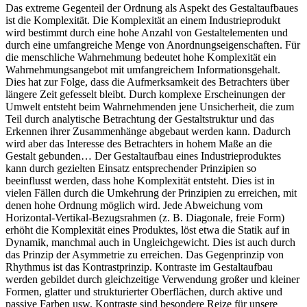
Das extreme Gegenteil der Ordnung als Aspekt des Gestaltaufbaues
ist die Komplexität. Die Komplexität an einem Industrieprodukt
wird bestimmt durch eine hohe Anzahl von Gestaltelementen und
durch eine umfangreiche Menge von Anordnungseigenschaften. Für
die menschliche Wahrnehmung bedeutet hohe Komplexität ein
Wahrnehmungsangebot mit umfangreichem Informationsgehalt.
Dies hat zur Folge, dass die Aufmerksamkeit des Betrachters über
längere Zeit gefesselt bleibt. Durch komplexe Erscheinungen der
Umwelt entsteht beim Wahrnehmenden jene Unsicherheit, die zum
Teil durch analytische Betrachtung der Gestaltstruktur und das
Erkennen ihrer Zusammenhänge abgebaut werden kann. Dadurch
wird aber das Interesse des Betrachters in hohem Maße an die
Gestalt gebunden… Der Gestaltaufbau eines Industrieproduktes
kann durch gezielten Einsatz entsprechender Prinzipien so
beeinflusst werden, dass hohe Komplexität entsteht. Dies ist in
vielen Fällen durch die Umkehrung der Prinzipien zu erreichen, mit
denen hohe Ordnung möglich wird. Jede Abweichung vom
Horizontal-Vertikal-Bezugsrahmen (z. B. Diagonale, freie Form)
erhöht die Komplexität eines Produktes, löst etwa die Statik auf in
Dynamik, manchmal auch in Ungleichgewicht. Dies ist auch durch
das Prinzip der Asymmetrie zu erreichen. Das Gegenprinzip von
Rhythmus ist das Kontrastprinzip. Kontraste im Gestaltaufbau
werden gebildet durch gleichzeitige Verwendung großer und kleiner
Formen, glatter und strukturierter Oberflächen, durch aktive und
passive Farben usw. Kontraste sind besondere Reize für unsere