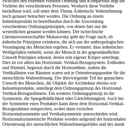
zwischen den extremen Punkten Ordnung und Komplexität liegt die
Vorliebe der verschiedenen Personen. Wodurch diese Vorliebe
beeinflusst wird, soll unter dem Thema Ästhetische Wahrnehmung
noch genauer betrachtet werden. Die Ordnung an einem
Industrieprodukt ist beeinflussbar durch die Anwendung
verschiedener Ordnungsprinzipien, von denen hier nur die
wesentlichen genannt werden können. Der tschechische
Literaturwissenschaftler Mukarovsky geht der Frage nach, ob
ästhetische Prinzipien existieren, die sich aus der anthropologischen
Veranlagung des Menschen ergeben. Er vermutet, dass ästhetisches
Wohlgefallen entsteht, wenn der Mensch in der gegenständlichen
Umwelt Prinzipien erkennt, denen sein eigener Körper unterliegt.
Dies ist vor allem das Horizontal- Vertikal-Bezugssystem. Erdboden
und Himmel, begrenzt durch die Horizontlinie, zudem die
Vertikallinien von Bäumen waren seit je Orientierungspunkte für die
menschliche Wahrnehmung. Der überwiegende Teil der gemachten
Umwelt des Menschen, die Objekte der Architektur ebenso wie
Industrieprodukte, unterliegt dem Ordnungsprinzip des Horizontal-
Vertikal-Bezugsrahmens. Ein weiteres Ordnungsprinzip ist die
Symmetrie, die Spiegelbildlichkeit oder Gleichförmigkeit. Auch bei
der Symmetrie eines Produktes kann diese dem Horizontal-Vertikal-
Bezugsrahmen entsprechen, wobei dann zwischen
Horizontalsymmetrie und Vertikalsymmetrie unterschieden wird.
Horizontalsymmetrische Produkte werden aufgrund der horizontalen
Orientierung des menschlichen Wahrnehmungsfeldes und des damit