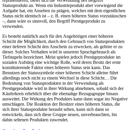
repräsentieren, bietet sich die Verwendung des Begriffs
Statusprodukt an. Wenn ein Industrieprodukt aber vorwiegend die
Aufgabe hat, ein Ansehen zu prägen, welches mit dem eigentlichen
Status nicht identisch ist – z. B. einen höheren Status vorzutäuschen
–, dann wäre es sinnvoll, den Begriff Prestigeprodukt zu
verwenden.
Es besteht natürlich auch für den Angehörigen einer höheren
Schicht die Möglichkeit, durch den Gebrauch von Statusprodukten
einer tieferen Schicht den Anschein zu erwecken, als gehöre er zu
dieser. Solches Verhalten wird in unserem Sprachgebrauch als
Tiefstapeln bezeichnet. Meist spielen jedoch Prestigeprodukte im
sozialen Aufstieg eine wichtige Rolle, weil deren Besitz der erste
konstituierende Faktor eines höheren Status sein kann. Das
Benutzen der Statussymbole einer höheren Schicht alleine führt
allerdings noch nicht zu einem Wechsel in diese Schicht… Die
Bedeutung von Statusprodukten in der Verwendung als
Prestigeprodukte wird in ihrer Wirkung abnehmen, sobald sich der
Käuferkreis erheblich über die ehemalige Bezugsgruppe hinaus
ausweitet. Die Wirkung des Produktes kann dann sogar ins Negative
umschlagen. Die Reaktion der Besitzer eines höheren Status, die
sich ihrer Statusprodukte beraubt sehen, kann sich dann so
entwickeln, dass sich diese Gruppe neuen, unverbrauchten, bis
dahin seltenen Produkten zuwendet.