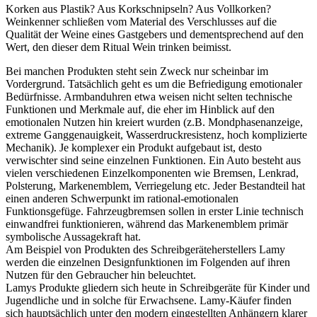
Korken aus Plastik? Aus Korkschnipseln? Aus Vollkorken?
Weinkenner schließen vom Material des Verschlusses auf die
Qualität der Weine eines Gastgebers und dementsprechend auf den
Wert, den dieser dem Ritual Wein trinken beimisst.
Bei manchen Produkten steht sein Zweck nur scheinbar im
Vordergrund. Tatsächlich geht es um die Befriedigung emotionaler
Bedürfnisse. Armbanduhren etwa weisen nicht selten technische
Funktionen und Merkmale auf, die eher im Hinblick auf den
emotionalen Nutzen hin kreiert wurden (z.B. Mondphasenanzeige,
extreme Ganggenauigkeit, Wasserdruckresistenz, hoch komplizierte
Mechanik). Je komplexer ein Produkt aufgebaut ist, desto
verwischter sind seine einzelnen Funktionen. Ein Auto besteht aus
vielen verschiedenen Einzelkomponenten wie Bremsen, Lenkrad,
Polsterung, Markenemblem, Verriegelung etc. Jeder Bestandteil hat
einen anderen Schwerpunkt im rational-emotionalen
Funktionsgefüge. Fahrzeugbremsen sollen in erster Linie technisch
einwandfrei funktionieren, während das Markenemblem primär
symbolische Aussagekraft hat.
Am Beispiel von Produkten des Schreibgeräteherstellers Lamy
werden die einzelnen Designfunktionen im Folgenden auf ihren
Nutzen für den Gebraucher hin beleuchtet.
Lamys Produkte gliedern sich heute in Schreibgeräte für Kinder und
Jugendliche und in solche für Erwachsene. Lamy-Käufer finden
sich hauptsächlich unter den modern eingestellten Anhängern klarer