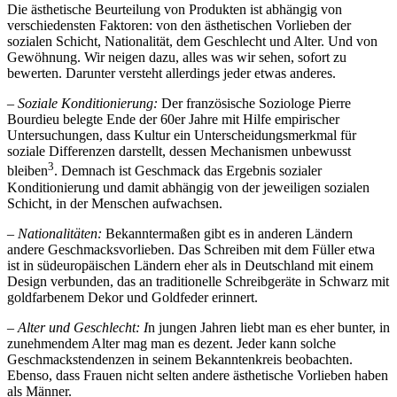
Die ästhetische Beurteilung von Produkten ist abhängig von
verschiedensten Faktoren: von den ästhetischen Vorlieben der
sozialen Schicht, Nationalität, dem Geschlecht und Alter. Und von
Gewöhnung. Wir neigen dazu, alles was wir sehen, sofort zu
bewerten. Darunter versteht allerdings jeder etwas anderes.
– Soziale Konditionierung:
Der französische Soziologe Pierre
Bourdieu belegte Ende der 60er Jahre mit Hilfe empirischer
Untersuchungen, dass Kultur ein Unterscheidungsmerkmal für
soziale Differenzen darstellt, dessen Mechanismen unbewusst
3
bleiben
. Demnach ist Geschmack das Ergebnis sozialer
Konditionierung und damit abhängig von der jeweiligen sozialen
Schicht, in der Menschen aufwachsen.
– Nationalitäten:
Bekanntermaßen gibt es in anderen Ländern
andere Geschmacksvorlieben. Das Schreiben mit dem Füller etwa
ist in südeuropäischen Ländern eher als in Deutschland mit einem
Design verbunden, das an traditionelle Schreibgeräte in Schwarz mit
goldfarbenem Dekor und Goldfeder erinnert.
– Alter und Geschlecht: I
n jungen Jahren liebt man es eher bunter, in
zunehmendem Alter mag man es dezent. Jeder kann solche
Geschmackstendenzen in seinem Bekanntenkreis beobachten.
Ebenso, dass Frauen nicht selten andere ästhetische Vorlieben haben
als Männer.