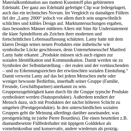
Materialkombination aus mattem Kunststoff plus gebürsteten
Edelstahl. Der ganz aus Edelstahl gefertigte Clip war federgelagert,
auch das ein technisches Novum. Im Vergleich zu damaligen Füllern
fiel der „Lamy 2000“ jedoch vor allem durch sein ungewöhnlich
schlichtes und kühles Design auf. Marktuntersuchungen ergaben,
dass besonders Männer mittleren Alters mit Sinn für Understatement
die klare Spindelform als Zeichen ihrer modernen und
fortschrittlichen Lebensauffassung schätzten. Lamy hatte mit dem
klaren Design seines neuen Produktes eine ästhetische wie
symbolische Lücke geschlossen, denn Unternehmenschef Manfred
Lamy hatte erkannt: „Produkte müssen sich auch eignen zur
sozialen Identifikation und Kommunikation. Damit werden sie zu
Symbolen der Selbstdarstellung – der realen und der vortäuschenden
– und zu Erkennungszeichen der erwünschten sozialen Einstufung.“
Damit verweist Lamy auf das bei jedem Menschen mehr oder
weniger bewusste Bedürfnis, innerhalb seiner Gruppe (Familie,
Freunde, Geschäftspartner) anerkannt zu sein.
Gruppenzugehörigkeit kann durch für die Gruppe typische Produkte
symbolisiert werden (Statusprodukte). Außerdem tendiert der
Mensch dazu, sich mit Produkten der nächst höheren Schicht zu
umgeben (Prestigeprodukte). In den unterschiedlichen sozialen
Gruppen geht die Meinung allerdings darüber auseinander, was
prestigeträchtig ist (siehe Pierre Bourdieu). Die einen beurteilen z.B.
diamantbesetzte Füllfederhalter mit üppigem Golddekor als
vornehmkostbar und konservativ, andere wiederum als protzig-