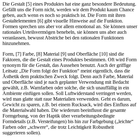
Die Gestalt [5] eines Produktes hat eine ganz besondere Bedeutung.
Gefällt uns die Form nicht, werden wir dem Produkt kaum Chance
geben, auch wenn es noch so praktisch ist. Die Form mit ihren
Gestaltelementen [6] gibt visuelle Hinweise auf die Funktion.
Formen sprechen uns aber vor allem emotional an. Sie können unser
rationales Urteilsvermögen benebeln, sie können uns aber auch
veranlassen, bewusst Abstriche bei den rationalen Funktionen
hinzunehmen.
Form, [7] Farbe, [8] Material [9] und Oberfläche [10] sind die
Faktoren, die die Gestalt eines Produktes bestimmen. Oft wird Form
synonym für die Gestalt, das Aussehen benutzt. Auch der griffige
Leitsatz „Die Form folgt der Funktion“ meint eigentlich, dass die
Ästhetik dem praktischen Zweck folgt. Denn auch Farbe, Material
und Oberfläche sind je nach geplanter Verwendung mit Bedacht
gewählt, z.B. Warnfarben oder solche, die sich unauffällig in ein
Ambiente einfügen sollen. Soll Luftwiderstand verringert werden,
wird man glatte statt raue Materialien verwenden. Geht es darum,
Gewicht zu sparen, z.B. bei einem Rucksack, wird dies Einfluss auf
die Materialwahl haben. Die wiederum beeinflusst die gesamte
Formgebung, von der Haptik über verarbeitungsbedingte
Formdetails (z.B. Versteifungen) bis hin zur Farbgebung („leichte“
Farben oder „schwere“, die trotz Leichtigkeit Robustheit
suggerieren sollen).