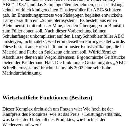
ABC“. 1987 fand das Schreibgeräteunternehmen, dass es bislang
keinen wirklich kindgerechten Einstiegsfüller für ABC-Schützen
gab. Im Entstehungsprozess von Pädagogen begleitet entwickelte
Lamy daraufhin ein „Schreiblernsystem“. Es besteht aus einen
Bleiminenstift mit robuster Mine, der den Übergang vom Buntstift
zum Füller ebnen soll. Nach dieser Vorbereitung können
Schulanfänger unkompliziert auf den LamySchreiblernfüller ABC
umsteigen, nicht zuletzt, weil er in derselben Form gestaltet wurde.
Diese besteht aus Holzschaft und robuster Kunststoffkappe, die in
Material und Farbe an Spielzeug erinnern soll. Würfelförmige
Abschlüsse dienen als Wegrollbremsen. Ergonomische Griffstücke
bieten der Kinderhand Halt. Die funktionale Gestaltung des „ABC-
Schreiblernsystems“ brachte Lamy bis 2002 eine sehr hohe
Marktdurchdringung.
Wirtschaftliche Funktionen (Besitzen)
Dieser Komplex dreht sich um Fragen wie: Wie hoch ist der
Kaufpreis des Produktes, wie ist das Preis- / Leistungsverhältnis,
was kostet der Unterhalt des Produktes, wie hoch ist der
Wiederverkaufswert?