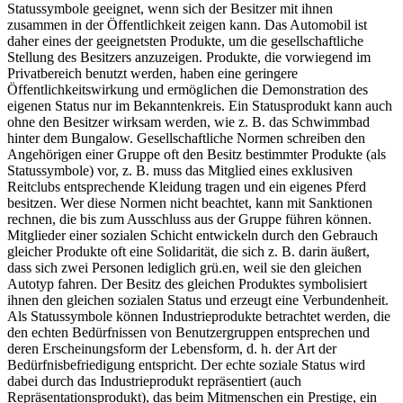
Statussymbole geeignet, wenn sich der Besitzer mit ihnen
zusammen in der Öffentlichkeit zeigen kann. Das Automobil ist
daher eines der geeignetsten Produkte, um die gesellschaftliche
Stellung des Besitzers anzuzeigen. Produkte, die vorwiegend im
Privatbereich benutzt werden, haben eine geringere
Öffentlichkeitswirkung und ermöglichen die Demonstration des
eigenen Status nur im Bekanntenkreis. Ein Statusprodukt kann auch
ohne den Besitzer wirksam werden, wie z. B. das Schwimmbad
hinter dem Bungalow. Gesellschaftliche Normen schreiben den
Angehörigen einer Gruppe oft den Besitz bestimmter Produkte (als
Statussymbole) vor, z. B. muss das Mitglied eines exklusiven
Reitclubs entsprechende Kleidung tragen und ein eigenes Pferd
besitzen. Wer diese Normen nicht beachtet, kann mit Sanktionen
rechnen, die bis zum Ausschluss aus der Gruppe führen können.
Mitglieder einer sozialen Schicht entwickeln durch den Gebrauch
gleicher Produkte oft eine Solidarität, die sich z. B. darin äußert,
dass sich zwei Personen lediglich grü.en, weil sie den gleichen
Autotyp fahren. Der Besitz des gleichen Produktes symbolisiert
ihnen den gleichen sozialen Status und erzeugt eine Verbundenheit.
Als Statussymbole können Industrieprodukte betrachtet werden, die
den echten Bedürfnissen von Benutzergruppen entsprechen und
deren Erscheinungsform der Lebensform, d. h. der Art der
Bedürfnisbefriedigung entspricht. Der echte soziale Status wird
dabei durch das Industrieprodukt repräsentiert (auch
Repräsentationsprodukt), das beim Mitmenschen ein Prestige, ein